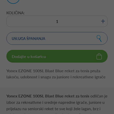
1/4"
KOLIČINA:
+
USLUGA ŠPANANJA
Dodajte u košaricu
Yonex EZONE 100SL Blast Blue reket za tenis pruža
lakoću, udobnost i snagu za juniore i rekreativne igrače
Yonex EZONE 100SL Blast Blue reket za tenis
odličan je
izbor za rekreativne i srednje napredne igrače, juniore u
prijelazu na seniorski reket te sve koji žele lagan, brz i