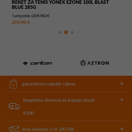
REKET ZA TENIS YONEX EZONE 100L BLAST
BLUE 285G
*umjesto 259,90 €
219,90 €
garantirano najniže cijene
besplatna dostava za kupnju iznad
€100
brza dostava u hr 24/72h