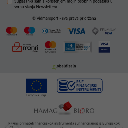
Suglasan/a sam s korištenjem mojih osobnih podataka u
svrhu slanja Newslettera
© Vidmarsport - sva prava pridržana
Krajnji primatelj ﬁnancijskog instrumenta suﬁnanciranog iz Europskog