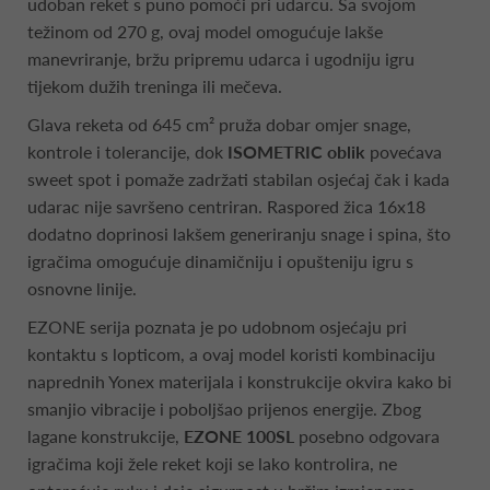
udoban reket s puno pomoći pri udarcu. Sa svojom
težinom od 270 g, ovaj model omogućuje lakše
manevriranje, bržu pripremu udarca i ugodniju igru
tijekom dužih treninga ili mečeva.
Glava reketa od 645 cm² pruža dobar omjer snage,
kontrole i tolerancije, dok
ISOMETRIC oblik
povećava
sweet spot i pomaže zadržati stabilan osjećaj čak i kada
udarac nije savršeno centriran. Raspored žica 16x18
dodatno doprinosi lakšem generiranju snage i spina, što
igračima omogućuje dinamičniju i opušteniju igru s
osnovne linije.
EZONE serija poznata je po udobnom osjećaju pri
kontaktu s lopticom, a ovaj model koristi kombinaciju
naprednih Yonex materijala i konstrukcije okvira kako bi
smanjio vibracije i poboljšao prijenos energije. Zbog
lagane konstrukcije,
EZONE 100SL
posebno odgovara
igračima koji žele reket koji se lako kontrolira, ne