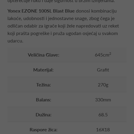
opterećuje ruku i daje sigurnost u bržim izmjenama.
Yonex EZONE 100SL Blast Blue
donosi kombinaciju
lakoće, udobnosti i jednostavne snage, zbog čega je
odličan odabir za igrače koji žele napredovati uz reket
koji prašta pogreške i pruža ugodan osjećaj u svakom
udarcu.
2
Veličina Glave:
645cm
Materijal:
Grafit
Težina:
270g
Balans:
330mm
Dužina:
68.5
Raspore žica:
16X18