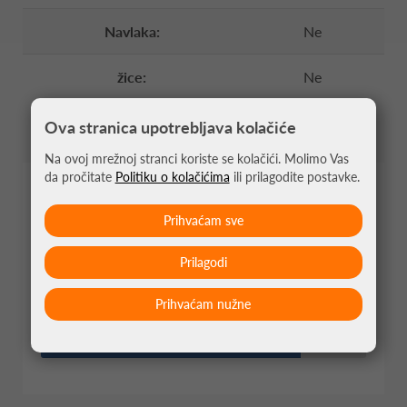
Navlaka:
Ne
žice:
Ne
Ova stranica upotrebljava kolačiće
Na ovoj mrežnoj stranci koriste se kolačići. Molimo Vas
da pročitate
Politiku o kolačićima
ili prilagodite postavke.
PERFORMANSE
Prihvaćam sve
Prilagodi
7
KONTROLA
Prihvaćam nužne
8
SNAGA