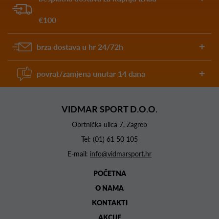
€100
brza dostava u hr 24/72h
povrat/zamjena unutar 14 dana
VIDMAR SPORT D.O.O.
Obrtnička ulica 7, Zagreb
Tel:
(01) 61 50 105
E-mail:
info@vidmarsport.hr
POČETNA
O NAMA
KONTAKTI
AKCIJE