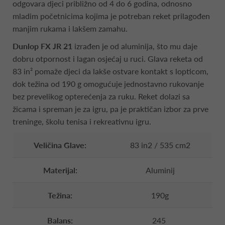
odgovara djeci približno od 4 do 6 godina, odnosno
mladim početnicima kojima je potreban reket prilagođen
manjim rukama i lakšem zamahu.
Dunlop FX JR 21
izrađen je od aluminija, što mu daje
dobru otpornost i lagan osjećaj u ruci. Glava reketa od
83 in² pomaže djeci da lakše ostvare kontakt s lopticom,
dok težina od 190 g omogućuje jednostavno rukovanje
bez prevelikog opterećenja za ruku. Reket dolazi sa
žicama i spreman je za igru, pa je praktičan izbor za prve
treninge, školu tenisa i rekreativnu igru.
Veličina Glave:
83 in2 / 535 cm2
Materijal:
Aluminij
Težina:
190g
Balans:
245