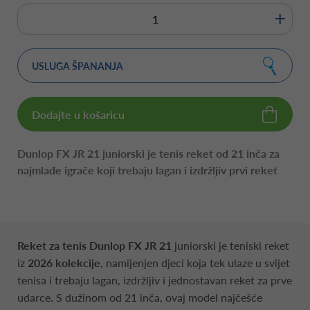
+
USLUGA ŠPANANJA
Dodajte u košaricu
Dunlop FX JR 21 juniorski je tenis reket od 21 inča za
najmlađe igrače koji trebaju lagan i izdržljiv prvi reket
Reket za tenis Dunlop FX JR 21
juniorski je teniski reket
iz
2026 kolekcije
, namijenjen djeci koja tek ulaze u svijet
tenisa i trebaju lagan, izdržljiv i jednostavan reket za prve
udarce. S dužinom od 21 inča, ovaj model najčešće