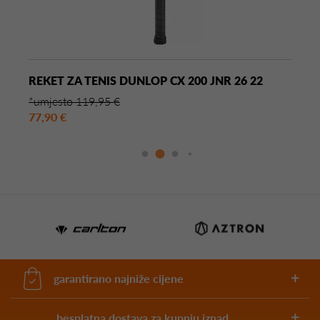
REKET ZA TENIS DUNLOP CX 200 JNR 26 22
*umjesto 119,95 €
77,90 €
garantirano najniže cijene
besplatna dostava za kupnju iznad