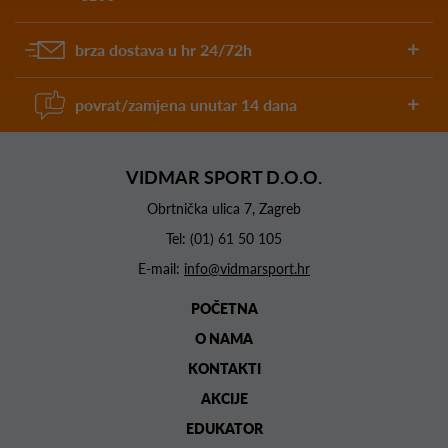
brza dostava u hr 24/72h
povrat/zamjena unutar 14 dana
VIDMAR SPORT D.O.O.
Obrtnička ulica 7, Zagreb
Tel:
(01) 61 50 105
E-mail:
info@vidmarsport.hr
POČETNA
O NAMA
KONTAKTI
AKCIJE
EDUKATOR