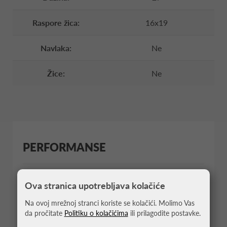
Raspore žica:
16x19
Navlaka:
Ne
Žice:
Ne
PERFORMANSE
Ova stranica upotrebljava kolačiće
9
KONTROLA
Na ovoj mrežnoj stranci koriste se kolačići. Molimo Vas
da pročitate
Politiku o kolačićima
ili prilagodite postavke.
8
SNAGA