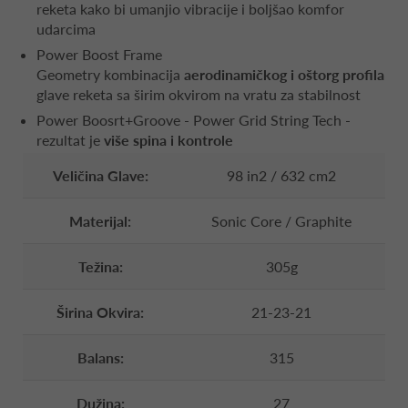
reketa kako bi umanjio vibracije i boljšao komfor
udarcima
Power Boost Frame
Geometry kombinacija
aerodinamičkog i oštorg profila
glave reketa sa širim okvirom na vratu za stabilnost
Power Boosrt+Groove - Power Grid String Tech -
rezultat je
više spina i kontrole
Veličina Glave:
98 in2 / 632 cm2
Materijal:
Sonic Core / Graphite
Težina:
305g
Širina Okvira:
21-23-21
Balans:
315
Dužina:
27