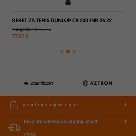
REKET ZA TENIS DUNLOP CX 200 JNR 26 22
*umjesto 119,95 €
77,90 €
garantirano najniže cijene
besplatna dostava za kupnju iznad
€100