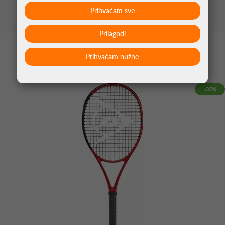
Prihvaćam sve
Prilagodi
MOŽDA VAS ZANIMA
Prihvaćam nužne
-35%