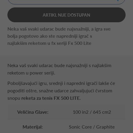
ARTIKL NIJE DOSTUPAN
Neka vaš svaki udarac bude najsnažniji, a igra sve
bolja pogotovo ako ste napredniji igrač s
najlakšim reketom u fx seriji Fx 500 Lite
Neka vaš svaki udarac bude najsnažniji s najlakšim
reketom u power seriji.
Poboljšavajući igru, srednji i napredni igrači lakše će
pogoditi oštre, snažne udarce zahvaljujući čvrstom
snopu
reketa za tenis FX 500 LITE.
Veličina Glave:
100 in2 / 645 cm2
Materijal:
Sonic Core / Graphite