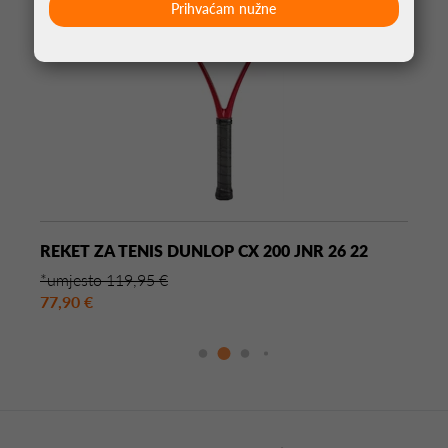
Prihvaćam nužne
REKET ZA TENIS DUNLOP CX 200 JNR 26 22
*umjesto 119,95 €
77,90 €