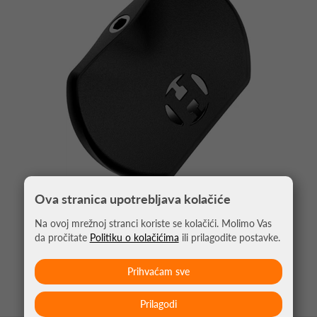
Ova stranica upotrebljava kolačiće
ALAT ZA IZMJENU PIKADO ŠPICA QUICK POINT
Na ovoj mrežnoj stranci koriste se kolačići. Molimo Vas
da pročitate
Politiku o kolačićima
ili prilagodite postavke.
5,95 €
Prihvaćam sve
Prilagodi