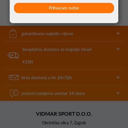
Prihvaćam nužne
garantirano najniže cijene
besplatna dostava za kupnju iznad
€100
brza dostava u hr 24/72h
povrat/zamjena unutar 14 dana
VIDMAR SPORT D.O.O.
Obrtnička ulica 7, Zagreb