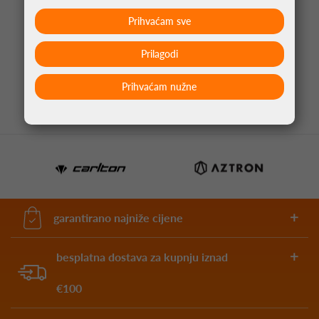
Prihvaćam sve
ALAT ZA IZMJENU PIKADO ŠPICA QUICK POINT
Prilagodi
5,95 €
Prihvaćam nužne
garantirano najniže cijene
besplatna dostava za kupnju iznad
€100