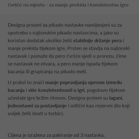
čvršće na mjestu - za manje prekida i konzistentnu igru
Designa prsteni za pikado nastavke namijenjeni su za
upotrebu s najlonskim pikado nastavcima, a jako su
koristan dodatak ukoliko želiš
stabilnije držanje pera
i
manje prekida tijekom igre. Prsten se stavlja na najlonski
nastavak i pomaže da pero čvršće sjedi u prorezu, čime
se nastavak ne otvara, a pero manje ispada tijekom
bacanja ili grupiranja na pikado meti.
U praksi to znači
manje popravljanja opreme između
bacanja
i
više konzistentnosti u igri
, pogotovo tijekom
učestale igre bržim ritmom. Designa prsteni su
lagani
,
jednostavni za postavljanje
i odlični kao rezervni dio koji
uvijek želiš imati u torbici.
Cijena je izražena za pakiranje od 3 nastavka.