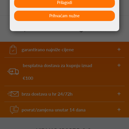
Prilagodi
Prihvaćam nužne
garantirano najniže cijene
besplatna dostava za kupnju iznad
€100
brza dostava u hr 24/72h
povrat/zamjena unutar 14 dana