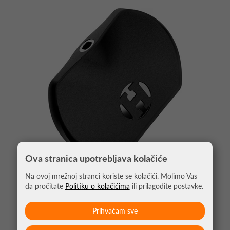
Ova stranica upotrebljava kolačiće
Na ovoj mrežnoj stranci koriste se kolačići. Molimo Vas
da pročitate
Politiku o kolačićima
ili prilagodite postavke.
ALAT ZA IZMJENU PIKADO ŠPICA QUICK POINT
5,95 €
Prihvaćam sve