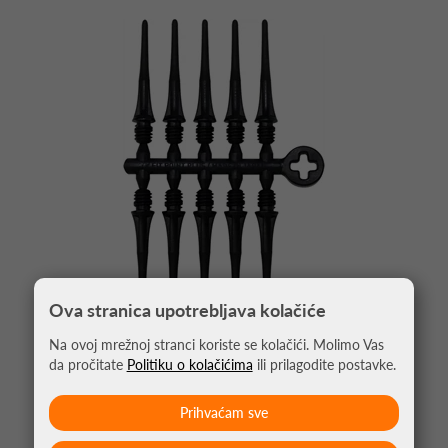
Ova stranica upotrebljava kolačiće
Na ovoj mrežnoj stranci koriste se kolačići. Molimo Vas
da pročitate
Politiku o kolačićima
ili prilagodite postavke.
KRATKE PIKADO ŠPICE COSMO FIT POINT PLUS
TIPS 50KOM CRNA
Prihvaćam sve
4,75 €