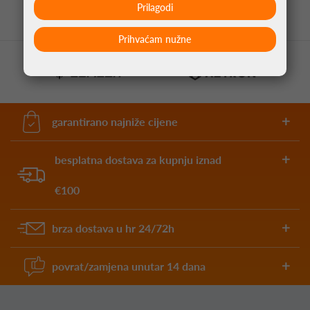
Prilagodi
Prihvaćam nužne
garantirano najniže cijene
besplatna dostava za kupnju iznad
€100
brza dostava u hr 24/72h
povrat/zamjena unutar 14 dana