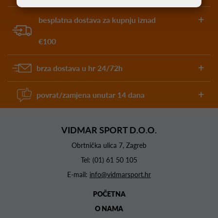
besplatna dostava za kupnju iznad
€100
brza dostava u hr 24/72h
povrat/zamjena unutar 14 dana
VIDMAR SPORT D.O.O.
Obrtnička ulica 7, Zagreb
Tel:
(01) 61 50 105
E-mail:
info@vidmarsport.hr
POČETNA
O NAMA