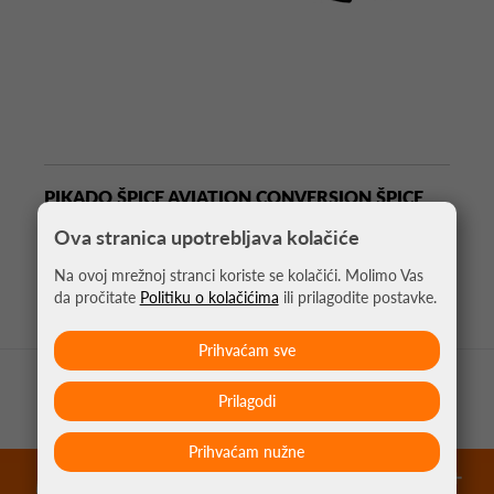
PIKADO ŠPICE AVIATION CONVERSION ŠPICE
CRNE
Ova stranica upotrebljava kolačiće
4,95 €
Na ovoj mrežnoj stranci koriste se kolačići. Molimo Vas
da pročitate
Politiku o kolačićima
ili prilagodite postavke.
Prihvaćam sve
Prilagodi
Prihvaćam nužne
garantirano najniže cijene