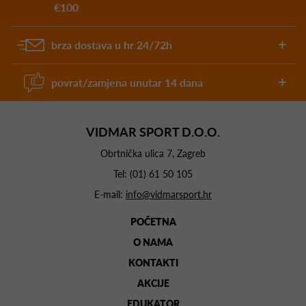
€100
brza dostava u hr 24/72h
povrat/zamjena unutar 14 dana
VIDMAR SPORT D.O.O.
Obrtnička ulica 7, Zagreb
Tel:
(01) 61 50 105
E-mail:
info@vidmarsport.hr
POČETNA
O NAMA
KONTAKTI
AKCIJE
EDUKATOR