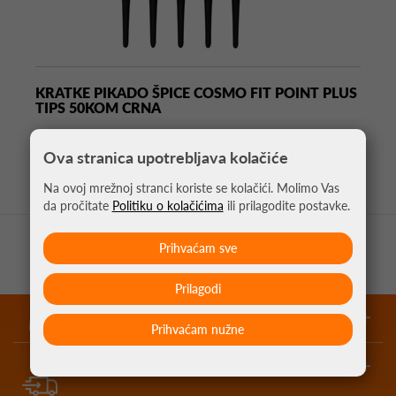
KRATKE PIKADO ŠPICE COSMO FIT POINT PLUS
TIPS 50KOM CRNA
4,75 €
Ova stranica upotrebljava kolačiće
Na ovoj mrežnoj stranci koriste se kolačići. Molimo Vas
da pročitate
Politiku o kolačićima
ili prilagodite postavke.
Prihvaćam sve
Prilagodi
garantirano najniže cijene
Prihvaćam nužne
besplatna dostava za kupnju iznad