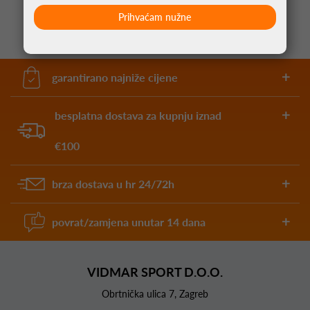
Prihvaćam nužne
garantirano najniže cijene
besplatna dostava za kupnju iznad
€100
brza dostava u hr 24/72h
povrat/zamjena unutar 14 dana
VIDMAR SPORT D.O.O.
Obrtnička ulica 7, Zagreb