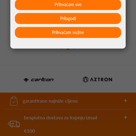
Prihvaćam sve
Prilagodi
PIKADO PERA ALLIANCE UNION JACK
NARANČASTA NO2
Prihvaćam nužne
1,05 €
garantirano najniže cijene
besplatna dostava za kupnju iznad
€100