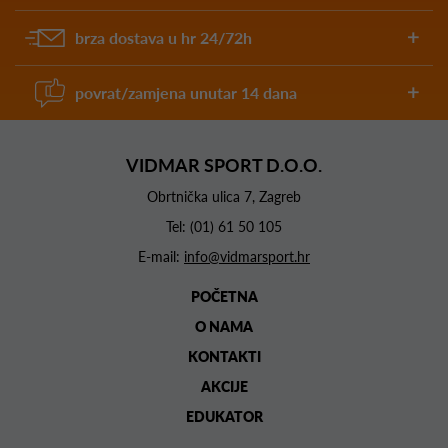
brza dostava u hr 24/72h
povrat/zamjena unutar 14 dana
VIDMAR SPORT D.O.O.
Obrtnička ulica 7, Zagreb
Tel:
(01) 61 50 105
E-mail:
info@vidmarsport.hr
POČETNA
O NAMA
KONTAKTI
AKCIJE
EDUKATOR