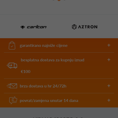
garantirano najniže cijene
besplatna dostava za kupnju iznad
€100
brza dostava u hr 24/72h
povrat/zamjena unutar 14 dana