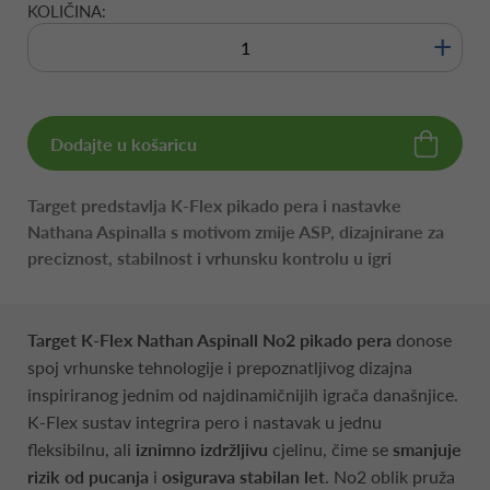
KOLIČINA:
+
Dodajte u košaricu
Target predstavlja K-Flex pikado pera i nastavke
Nathana Aspinalla s motivom zmije ASP, dizajnirane za
preciznost, stabilnost i vrhunsku kontrolu u igri
Target K-Flex Nathan Aspinall No2 pikado pera
donose
spoj vrhunske tehnologije i prepoznatljivog dizajna
inspiriranog jednim od najdinamičnijih igrača današnjice.
K-Flex sustav integrira pero i nastavak u jednu
fleksibilnu, ali
iznimno izdržljivu
cjelinu, čime se
smanjuje
rizik od pucanja
i
osigurava stabilan let
. No2 oblik pruža