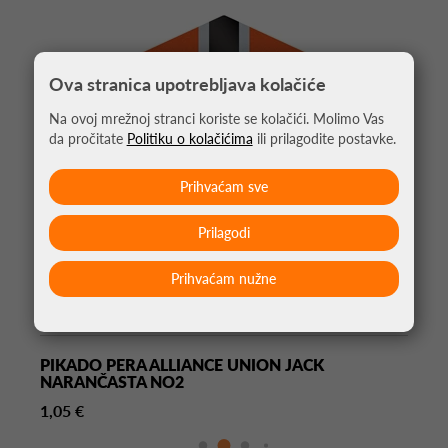
Ova stranica upotrebljava kolačiće
Na ovoj mrežnoj stranci koriste se kolačići. Molimo Vas
da pročitate
Politiku o kolačićima
ili prilagodite postavke.
Prihvaćam sve
Prilagodi
Prihvaćam nužne
PIKADO PERA ALLIANCE UNION JACK
NARANČASTA NO2
1,05 €