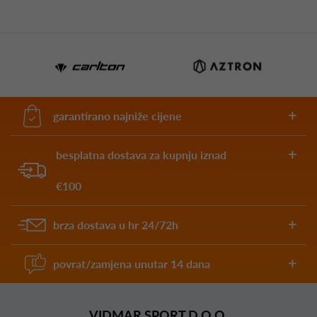
garantirano najniže cijene
besplatna dostava za kupnju iznad
€100
brza dostava u hr 24/72h
povrat/zamjena unutar 14 dana
VIDMAR SPORT D.O.O.