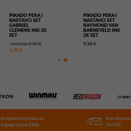
PIKADO PERA I
PIKADO PERA I
NASTAVCI SET
NASTAVCI SET
GABRIEL
RAYMOND VAN
CLEMENS INK 3X
BARNEVELD INK
SET
3X SET
*umjesto 9,50 €
9,50 €
5,70 €
besplatna dostava za
brza dostava
kupnju iznad €100
24/72h