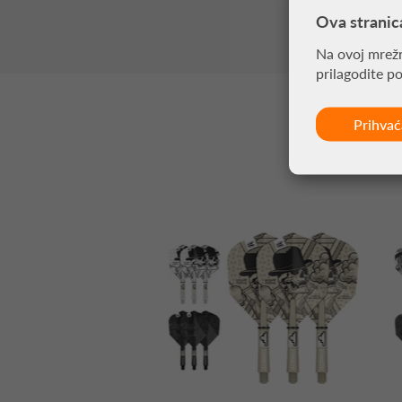
Ova stranic
Na ovoj mrežn
prilagodite p
Prihva