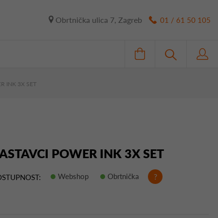
Obrtnička ulica 7, Zagreb
01 / 61 50 105
R INK 3X SET
NASTAVCI POWER INK 3X SET
Webshop
Obrtnička
?
STUPNOST: