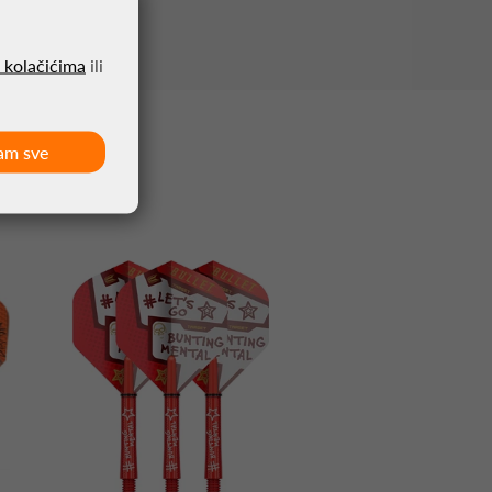
o kolačićima
ili
am sve