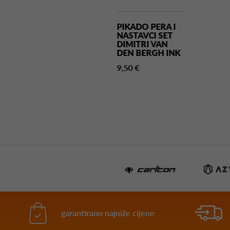
KADO PERA
PIKADO PERA I
SION NO6
NASTAVCI SET
OZIRNA
DIMITRI VAN
DEN BERGH INK
00 €
9,50 €
garantirano najniže cijene