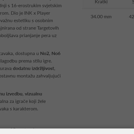
Kratki
dnji s 16-erostrukim svjetskim
om. Dio je INK x Player
34.00 mm
4
tovažnu estetiku s osobnim
ajnirana od strane Targetovih
oboljšava prianjanje pera uz
stavaka, dostupna u
No2, No6
ilagodbu prema stilu igre.
gurava
dodatnu izdržljivost
,
nostavnu montažu zahvaljujući
lnu izvedbu
,
vizualnu
ealna za igrače koji žele
vaka s karakterom.
 pera i 9 nastavaka.