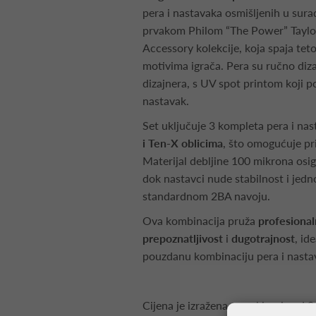
pera i nastavaka osmišljenih u sura
prvakom Philom “The Power” Taylor
Accessory kolekcije, koja spaja te
motivima igrača. Pera su ručno diz
dizajnera, s UV spot printom koji p
nastavak.
Set uključuje 3 kompleta pera i na
i Ten-X oblicima
, što omogućuje pr
Materijal debljine 100 mikrona osi
dok nastavci nude stabilnost i jed
standardnom 2BA navoju.
Ova kombinacija pruža
profesiona
prepoznatljivost
i
dugotrajnost
, id
pouzdanu kombinaciju pera i nasta
Cijena je izražena za pakiranje od 9