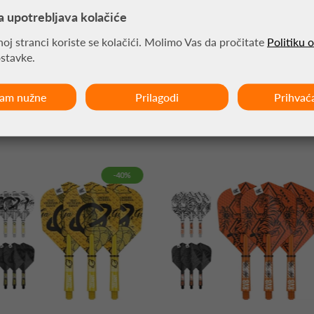
a upotrebljava kolačiće
oj stranci koriste se kolačići. Molimo Vas da pročitate
Politiku 
ostavke.
ćam nužne
Prilagodi
Prihvać
MOŽDA VAS ZANIMA
-40%