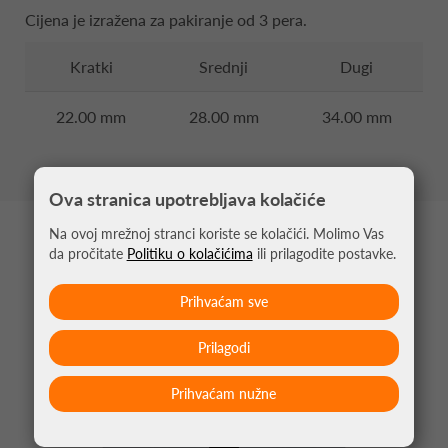
Cijena je izražena za pakiranje od 3 pera.
Kratki
Srednji
Dugi
22.00 mm
28.00 mm
34.00 mm
Ova stranica upotrebljava kolačiće
Na ovoj mrežnoj stranci koriste se kolačići. Molimo Vas
MOŽDA VAS ZANIMA
da pročitate
Politiku o kolačićima
ili prilagodite postavke.
Prihvaćam sve
Prilagodi
Prihvaćam nužne