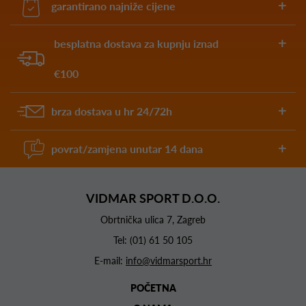
garantirano najniže cijene
besplatna dostava za kupnju iznad
€100
brza dostava u hr 24/72h
povrat/zamjena unutar 14 dana
VIDMAR SPORT D.O.O.
Obrtnička ulica 7, Zagreb
Tel:
(01) 61 50 105
E-mail:
info@vidmarsport.hr
POČETNA