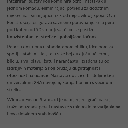
integrirani sustav koji kombinira pero i nastavak u
jednom komadu, eliminirajući potrebu za dodatnim
dijelovima i smanjujući rizik od nepravilnog spoja. Ova
konstrukcija osigurava savršeno poravnanje krila pera
pod kutem od 90 stupnjeva, čime se postiže
konzistentan let strelice
i
poboljšana točnost
.
Pera su dostupna u standardnom obliku, idealnom za
sporiji i stabilniji let, te u više boja uključujući crnu,
bijelu, sivu, plavu, žutu i narančastu. Izrađena su od
izdržljivih materijala koji pružaju
dugotrajnost
i
otpornost na udarce
. Nastavci dolaze u tri duljine te s
univerzalnim 2BA navojem, kompatibilnim s većinom
strelica.
Winmau Fusion Standard je namijenjen igračima koji
traže pouzdana pera i nastavke s minimalnim varijablama
i maksimalnom stabilnošću.