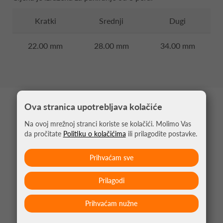
Kratki
Srednji
Dugi
22.00 mm
28.00 mm
34.00 mm
Ova stranica upotrebljava kolačiće
MOŽDA VAS ZANIMA
Na ovoj mrežnoj stranci koriste se kolačići. Molimo Vas
da pročitate
Politiku o kolačićima
ili prilagodite postavke.
Prihvaćam sve
Prilagodi
Prihvaćam nužne