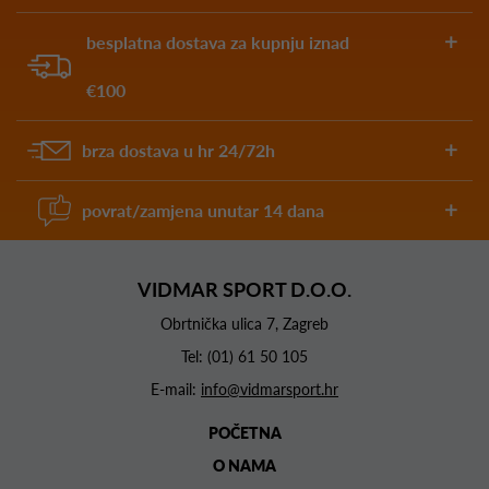
besplatna dostava za kupnju iznad
€100
brza dostava u hr 24/72h
povrat/zamjena unutar 14 dana
VIDMAR SPORT D.O.O.
Obrtnička ulica 7, Zagreb
Tel:
(01) 61 50 105
E-mail:
info@vidmarsport.hr
POČETNA
O NAMA