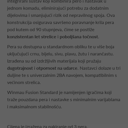
integrirani sustav koji kombinira pero i nastavak u
jednom komadu, eliminirajući potrebu za dodatnim
dijelovima i smanjujući rizik od nepravilnog spoja. Ova
konstrukcija osigurava savršeno poravnanje krila pera
pod kutem od 90 stupnjeva, čime se postiže
konzistentan let strelice
i
poboljšana točnost
.
Pera su dostupna u standardnom obliku te u više boja
uključujući crnu, bijelu, sivu, plavu, žutu i narančastu.
Izrađena su od izdržljivih materijala koji pružaju
dugotrajnost
i
otpornost na udarce
. Nastavci dolaze u tri
duljine te s univerzalnim 2BA navojem, kompatibilnim s
većinom strelica.
Winmau Fusion Standard je namijenjen igračima koji
traže pouzdana pera i nastavke s minimalnim varijablama
i maksimalnom stabilnošću.
Cijena je izražena za pakiranje od 3 pera.