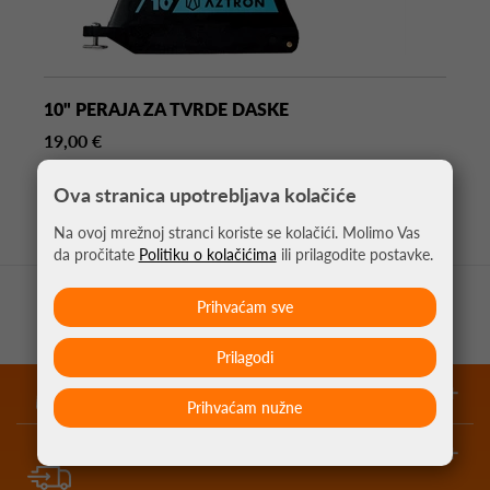
10" PERAJA ZA TVRDE DASKE
19,00 €
Ova stranica upotrebljava kolačiće
Na ovoj mrežnoj stranci koriste se kolačići. Molimo Vas
da pročitate
Politiku o kolačićima
ili prilagodite postavke.
Prihvaćam sve
Prilagodi
garantirano najniže cijene
Prihvaćam nužne
besplatna dostava za kupnju iznad