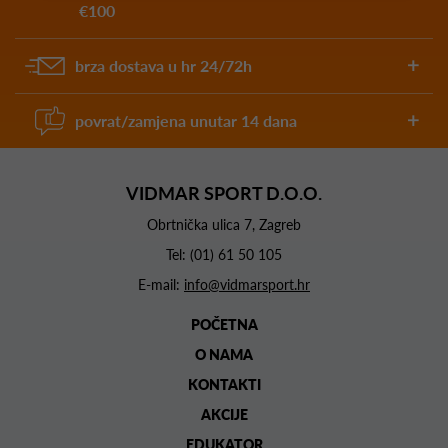
€100
brza dostava u hr 24/72h
povrat/zamjena unutar 14 dana
VIDMAR SPORT D.O.O.
Obrtnička ulica 7, Zagreb
Tel:
(01) 61 50 105
E-mail:
info@vidmarsport.hr
POČETNA
O NAMA
KONTAKTI
AKCIJE
EDUKATOR