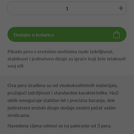
+
Dodajte u košaricu
Pikado pera s erotskim motivima nude izdržljivost,
stabilnost i jedinstven dizajn za igrače koji žele istaknuti
svoj stil
Ova pera izrađena su od visokokvalitetnih materijala,
pružajući izdržljivost i standardne karakteristike. No2
oblik omogućuje stabilan let i precizna bacanja, dok
jedinstveni erotski dizajn dodaje osobni pečat vašim
strelicama.
Navedena cijena odnosi se na pakiranje od 3 pera.