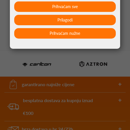
Prihvaćam sve
PIKADO PERA ALLIANCE UNION JACK
NARANČASTA NO2
Prilagodi
1,05 €
Prihvaćam nužne
garantirano najniže cijene
besplatna dostava za kupnju iznad
€100
brza dostava u hr 24/72h