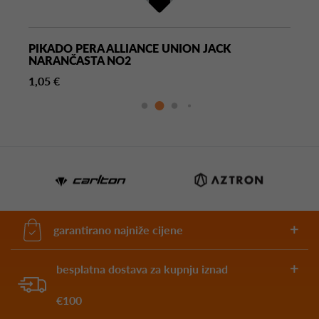
PIKADO PERA ALLIANCE UNION JACK
NARANČASTA NO2
1,05 €
garantirano najniže cijene
besplatna dostava za kupnju iznad
€100