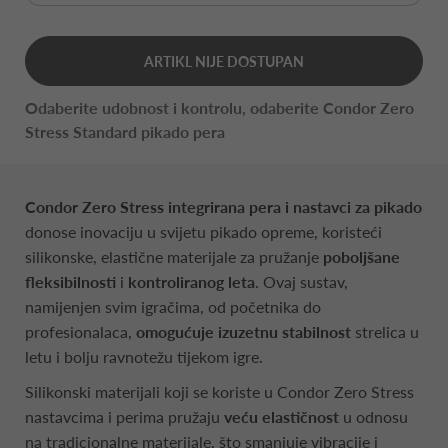
ARTIKL NIJE DOSTUPAN
Odaberite udobnost i kontrolu, odaberite Condor Zero
Stress Standard pikado pera
Condor Zero Stress integrirana pera i nastavci za pikado
donose inovaciju u svijetu pikado opreme, koristeći
silikonske, elastične materijale za pružanje
poboljšane
fleksibilnosti
i
kontroliranog leta
. Ovaj sustav,
namijenjen svim igračima, od početnika do
profesionalaca,
omogućuje izuzetnu stabilnost
strelica u
letu i bolju ravnotežu tijekom igre.
Silikonski materijali koji se koriste u Condor Zero Stress
nastavcima i perima pružaju
veću elastičnost
u odnosu
na tradicionalne materijale, što smanjuje vibracije i