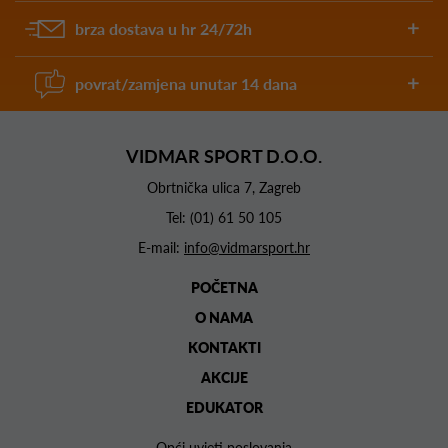
brza dostava u hr 24/72h
povrat/zamjena unutar 14 dana
VIDMAR SPORT D.O.O.
Obrtnička ulica 7, Zagreb
Tel:
(01) 61 50 105
E-mail:
info@vidmarsport.hr
POČETNA
O NAMA
KONTAKTI
AKCIJE
EDUKATOR
Opći uvjeti poslovanja