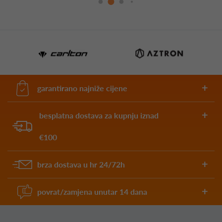
garantirano najniže cijene
besplatna dostava za kupnju iznad
€100
brza dostava u hr 24/72h
povrat/zamjena unutar 14 dana