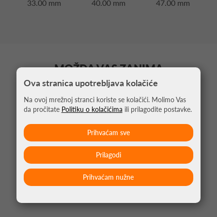
33.00 mm
40.00 mm
47.00 mm
MOŽDA VAS ZANIMA
Ova stranica upotrebljava kolačiće
Na ovoj mrežnoj stranci koriste se kolačići. Molimo Vas
da pročitate
Politiku o kolačićima
ili prilagodite postavke.
Prihvaćam sve
Prilagodi
Prihvaćam nužne