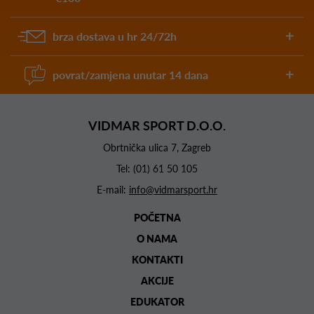
brza dostava u hr 24/72h
povrat/zamjena unutar 14 dana
VIDMAR SPORT D.O.O.
Obrtnička ulica 7, Zagreb
Tel:
(01) 61 50 105
E-mail:
info@vidmarsport.hr
POČETNA
O NAMA
KONTAKTI
AKCIJE
EDUKATOR