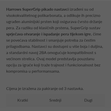
Harrows SuperGrip pikado nastavci
izrađeni su od
visokokvalitetnog polikarbonata, a odlikuje ih precizno
ugrađen aluminijski prsten koji osigurava čvrsto držanje
pera. Za razliku od klasičnih prstena, SuperGrip sustav
sprječava otvaranje i ispadanje pera tijekom igre
, čime
se povećava stabilnost i smanjuje potreba za čestim
prilagodbama. Nastavci su dostupni u više boja i duljina,
a standardni navoj 2BA omogućuje kompatibilnost s
većinom strelica. Ovaj model predstavlja pouzdanu
opciju za igrače koji traže trajnost i funkcionalnost bez
kompromisa u performansama.
Cijena je izražena za pakiranje od 3 nastavka.
Kratki
Srednji
Dugi