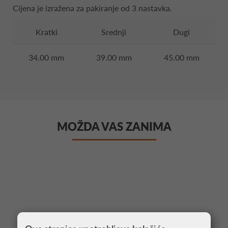
Cijena je izražena za pakiranje od 3 nastavka.
Kratki
Srednji
Dugi
34.00 mm
39.00 mm
45.00 mm
MOŽDA VAS ZANIMA