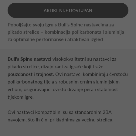
ARTIKL NIJE DOSTUPAN
Poboljšajte svoju igru s Bull's Spine nastavcima za
pikado strelice – kombinacija polikarbonata i aluminija
za optimalne performanse i atraktivan izgled
Bull's Spine nastavci
visokokvalitetni su nastavci za
pikado strelice, dizajnirani za igrače koji traže
pouzdanost
i
trajnost
. Ovi nastavci kombiniraju čvrstoću
polikarbonatnog tijela s robusnim crnim aluminijskim
vrhom, osiguravajući čvrsto držanje pera i stabilnost
tijekom igre.
Ovi nastavci kompatibilni su sa standardnim 2BA
navojem, što ih čini prikladnima za većinu strelica.