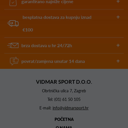
garantirano najniže cijene
besplatna dostava za kupnju iznad
€100
brza dostava u hr 24/72h
povrat/zamjena unutar 14 dana
VIDMAR SPORT D.O.O.
Obrtnička ulica 7, Zagreb
Tel:
(01) 61 50 105
E-mail:
info@vidmarsport.hr
POČETNA
O NAMA