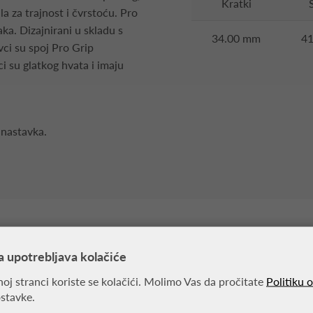
Kratki
a za trajnost i čvrstoću. Pro
aka. Dizajnirani u skladu s
34.00 mm
4
vci su spoj Pro Grip
ci su glatkog hvata i imaju
 nastavka.
MOŽDA VAS ZANIMA
a upotrebljava kolačiće
oj stranci koriste se kolačići. Molimo Vas da pročitate
Politiku 
ostavke.