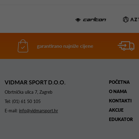
garantirano najniže cijene
VIDMAR SPORT D.O.O.
POČETNA
O NAMA
Obrtnička ulica 7, Zagreb
KONTAKTI
Tel:
(01) 61 50 105
AKCIJE
E-mail:
info@vidmarsport.hr
EDUKATOR