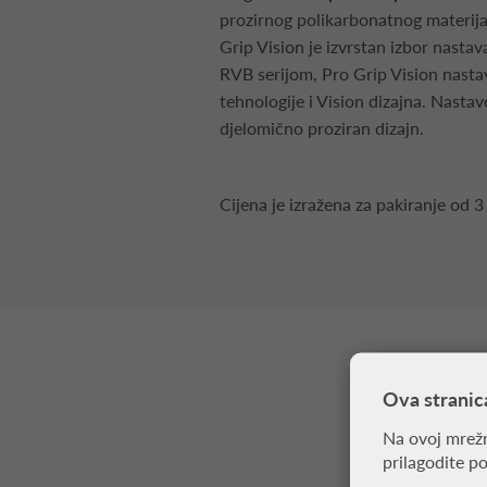
prozirnog polikarbonatnog materijal
Grip Vision je izvrstan izbor nastav
RVB serijom, Pro Grip Vision nasta
tehnologije i Vision dizajna. Nastav
djelomično proziran dizajn.
Cijena je izražena za pakiranje od 3
Ova stranic
Na ovoj mrežn
prilagodite p