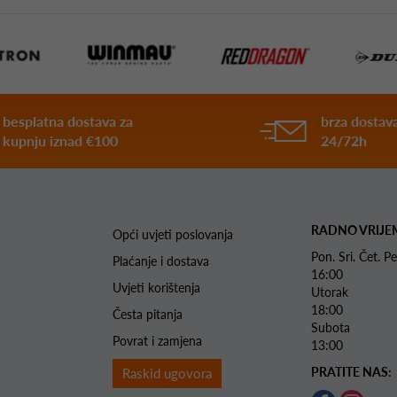
besplatna dostava za
brza dostava
kupnju iznad €100
24/72h
RADNO VRIJE
Opći uvjeti poslovanja
Pon. Sri. Čet.
Plaćanje i dostava
16:00
Uvjeti korištenja
Utorak 
18:00
Česta pitanja
Subota 
Povrat i zamjena
13:00
PRATITE NAS:
Raskid ugovora