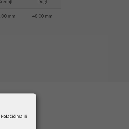
Srednji
Dugi
1.00 mm
48.00 mm
o kolačićima
ili