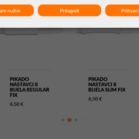
ćam nužne
Prilagodi
Prihvać
PIKADO
PIKADO
NASTAVCI 8
NASTAVCI 8
BIJELA REGULAR
BIJELA SLIM FIX
FIX
6,50 €
6,50 €