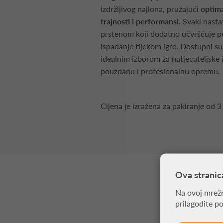
izdržljivog najlona, pružajući
optim
trajnosti i performansi
. Svaki nast
prstenom koji dodatno učvršćuje pe
ispadanje tijekom igre. Dostupni su u
idealnim izborom za natjecateljske i
pouzdanu i profesionalnu opremu.
Cijena je izražena za pakiranje od 3
Ova stranic
Na ovoj mrežn
prilagodite p