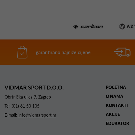
garantirano najniže cijene
VIDMAR SPORT D.O.O.
POČETNA
O NAMA
Obrtnička ulica 7, Zagreb
KONTAKTI
Tel:
(01) 61 50 105
AKCIJE
E-mail:
info@vidmarsport.hr
EDUKATOR