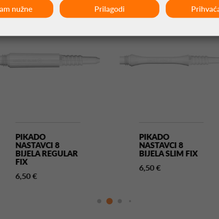
ćam nužne
Prilagodi
Prihvać
PIKADO
PIKADO
NASTAVCI 8
NASTAVCI 8
BIJELA REGULAR
BIJELA SLIM FIX
FIX
6,50 €
6,50 €