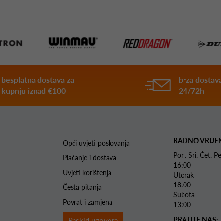
besplatna dostava za
brza dostava
kupnju iznad €100
24/72h
RADNO VRIJE
Opći uvjeti poslovanja
Pon. Sri. Čet.
Plaćanje i dostava
16:00
Uvjeti korištenja
Utorak 
18:00
Česta pitanja
Subota 
Povrat i zamjena
13:00
PRATITE NAS:
Raskid ugovora