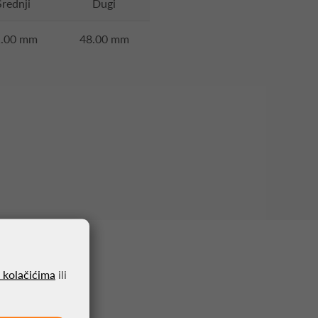
Srednji
Dugi
1.00 mm
48.00 mm
o kolačićima
ili