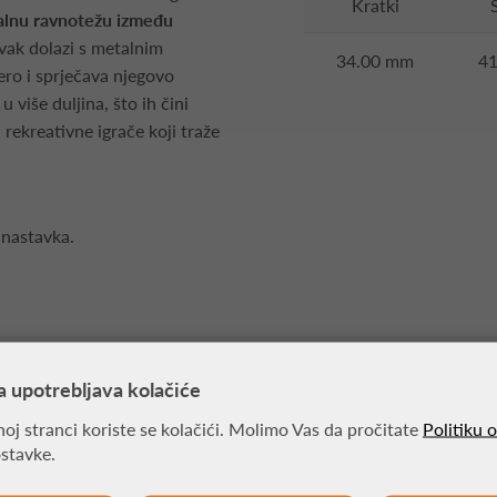
Kratki
alnu ravnotežu između
avak dolazi s metalnim
34.00 mm
4
ro i sprječava njegovo
 više duljina, što ih čini
 rekreativne igrače koji traže
 nastavka.
a upotrebljava kolačiće
MOŽDA VAS ZANIMA
oj stranci koriste se kolačići. Molimo Vas da pročitate
Politiku 
ostavke.