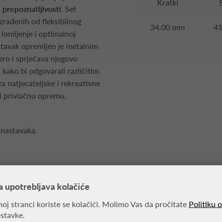
Kratki
e prepoznatljivosti
. Set
zrađenih od fleksibilnog
34.00 mm
4
lomljenje i optimalnoj
astavak opremljen je metalnim
ro i sprječava njegovo
, kako bi odgovarali različitim
za natjecateljske i rekreativne
ki privlačnu opremu.
 nastavaka.
a upotrebljava kolačiće
oj stranci koriste se kolačići. Molimo Vas da pročitate
Politiku 
MOŽDA VAS ZANIMA
ostavke.