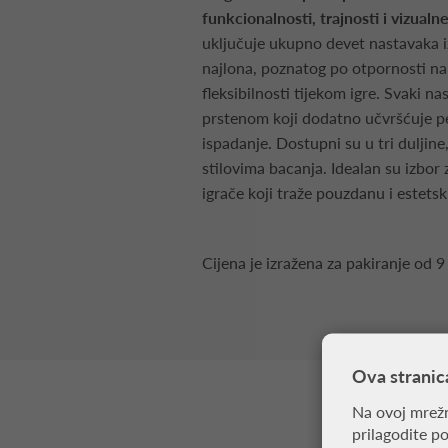
funkcionalnosti, trajnosti i vizualn
uključuje ukupno devet nastavaka i
najlona, poznatog po otpornosti na 
fleksibilnosti tijekom igre. Svaki n
prstenom koji dodatno učvršćuje pe
ispadanje. Dostupni su u tri duljine
stilovima bacanja. Idealan su izbor 
igrače koji traže pouzdanu i estets
Cijena je izražena za pakiranje od 9
Ova stranic
Na ovoj mrežn
prilagodite p