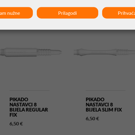
ćam nužne
Prilagodi
Prihvać
PIKADO
PIKADO
NASTAVCI 8
NASTAVCI 8
BIJELA REGULAR
BIJELA SLIM FIX
FIX
6,50 €
6,50 €