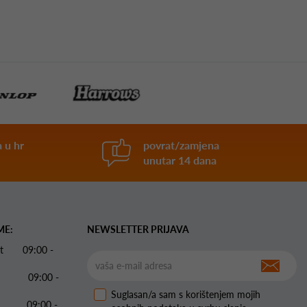
 u hr
povrat/zamjena
unutar 14 dana
ME:
NEWSLETTER PRIJAVA
 Pet 09:00 -
09:00 -
Suglasan/a sam s korištenjem mojih
09:00 -