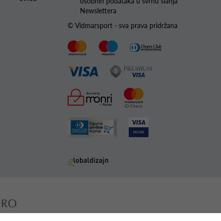
osobnih podataka u svrhu slanja
Newslettera
© Vidmarsport - sva prava pridržana