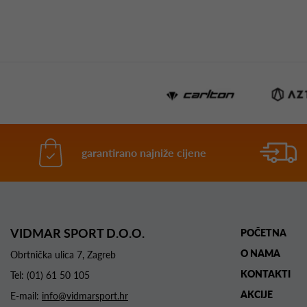
garantirano najniže cijene
VIDMAR SPORT D.O.O.
POČETNA
O NAMA
Obrtnička ulica 7, Zagreb
KONTAKTI
Tel:
(01) 61 50 105
AKCIJE
E-mail:
info@vidmarsport.hr