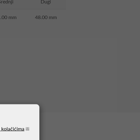
Srednji
Dugi
1.00 mm
48.00 mm
o kolačićima
ili