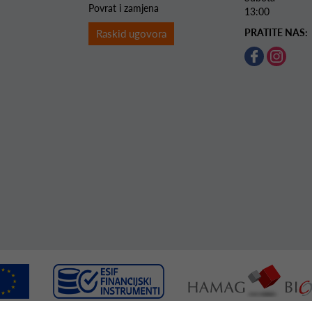
Povrat i zamjena
13:00
PRATITE NAS:
Raskid ugovora