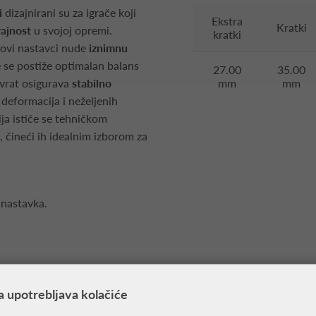
i
dizajnirani su za igrače koji
Ekstra
Kratki
ajnost
u svojoj opremi.
kratki
 ovi nastavci nude
iznimnu
e se postiže optimalan balans
27.00
35.00
 vrat osigurava
stabilno
mm
mm
d deformacija i neželjenih
ja ističe se tehničkom
 čineći ih idealnim izborom za
 nastavka.
a upotrebljava kolačiće