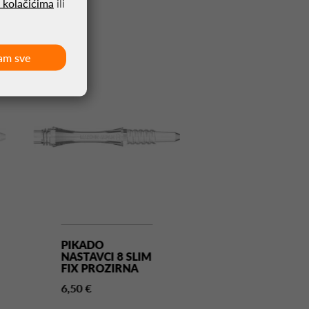
o kolačićima
ili
am sve
PIKADO
PIKADO
NASTAVCI 8 SLIM
NASTAVCI 8 SLIM
FIX PROZIRNA
SPIN PROZIRNA
6,50 €
6,50 €