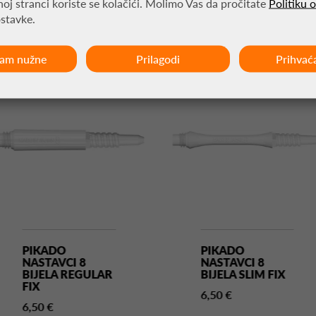
oj stranci koriste se kolačići. Molimo Vas da pročitate
Politiku 
MOŽDA VAS ZANIMA
ostavke.
ćam nužne
Prilagodi
Prihvać
PIKADO
PIKADO
NASTAVCI 8
NASTAVCI 8
BIJELA REGULAR
BIJELA SLIM FIX
FIX
6,50 €
6,50 €