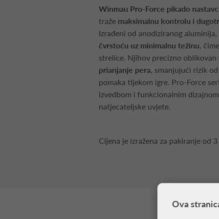
Winmau Pro-Force pikado nastavc
traže
maksimalnu kontrolu i dugotr
Izrađeni od anodiziranog aluminija,
čvrstoću uz minimalnu težinu
, čim
strelice. Njihov precizno oblikovan
prianjanje pera
, smanjujući rizik o
pomaka tijekom igre. Pro-Force seri
izvedbom i funkcionalnim dizajnom,
natjecateljske uvjete.
Cijena je izražena za pakiranje od 3
Ova stranic