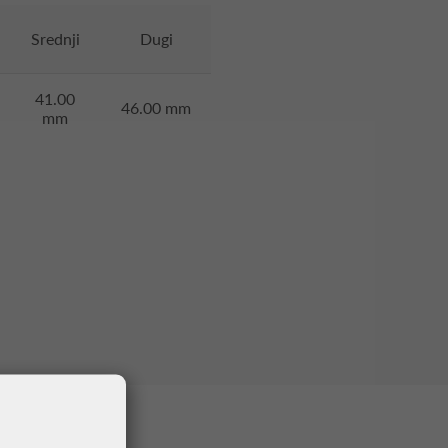
Srednji
Dugi
41.00
46.00 mm
mm