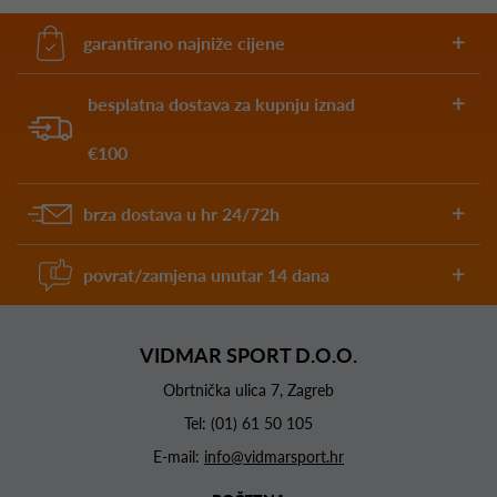
garantirano najniže cijene
besplatna dostava za kupnju iznad
€100
brza dostava u hr 24/72h
povrat/zamjena unutar 14 dana
VIDMAR SPORT D.O.O.
Obrtnička ulica 7, Zagreb
Tel:
(01) 61 50 105
E-mail:
info@vidmarsport.hr