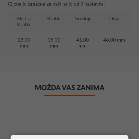
Cijena je izražena za pakiranje od 3 nastavka.
Ekstra
Kratki
Srednji
Dugi
Kratki
28.00
35.00
41.00
48.00 mm
mm
mm
mm
MOŽDA VAS ZANIMA