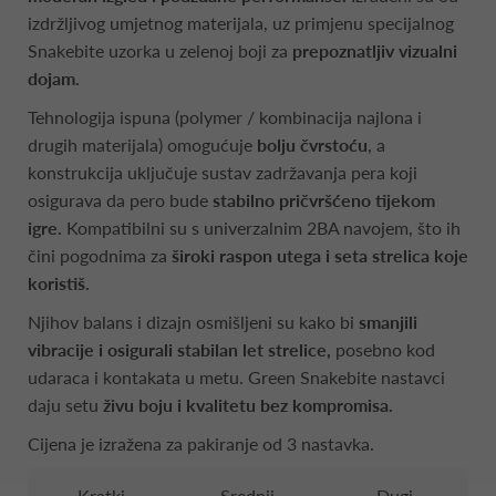
izdržljivog umjetnog materijala, uz primjenu specijalnog
Snakebite uzorka u zelenoj boji za
prepoznatljiv vizualni
dojam.
Tehnologija ispuna (polymer / kombinacija najlona i
drugih materijala) omogućuje
bolju čvrstoću
, a
konstrukcija uključuje sustav zadržavanja pera koji
osigurava da pero bude
stabilno pričvršćeno tijekom
igre.
Kompatibilni su s univerzalnim 2BA navojem, što ih
čini pogodnima za
široki raspon utega i seta strelica koje
koristiš.
Njihov balans i dizajn osmišljeni su kako bi
smanjili
vibracije i osigurali stabilan let strelice,
posebno kod
udaraca i kontakata u metu. Green Snakebite nastavci
daju setu
živu boju i kvalitetu bez kompromisa.
Cijena je izražena za pakiranje od 3 nastavka.
Kratki
Srednji
Dugi