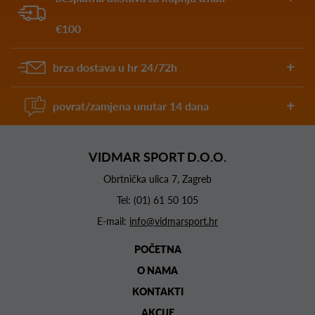
€100
brza dostava u hr 24/72h
povrat/zamjena unutar 14 dana
VIDMAR SPORT D.O.O.
Obrtnička ulica 7, Zagreb
Tel:
(01) 61 50 105
E-mail:
info@vidmarsport.hr
POČETNA
O NAMA
KONTAKTI
AKCIJE