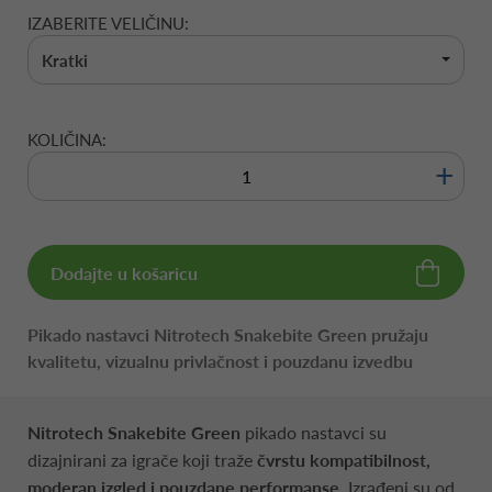
IZABERITE VELIČINU:
Kratki
KOLIČINA:
+
Dodajte u košaricu
Pikado nastavci Nitrotech Snakebite Green pružaju
kvalitetu, vizualnu privlačnost i pouzdanu izvedbu
Nitrotech Snakebite Green
pikado nastavci su
dizajnirani za igrače koji traže
čvrstu kompatibilnost,
moderan izgled i pouzdane performanse.
Izrađeni su od