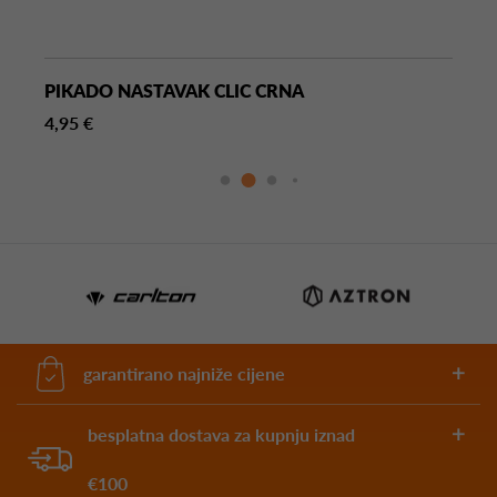
PIKADO NASTAVAK CLIC CRNA
4,95 €
garantirano najniže cijene
besplatna dostava za kupnju iznad
€100