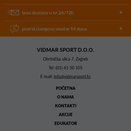
brza dostava u hr 24/72h
povrat/zamjena unutar 14 dana
VIDMAR SPORT D.O.O.
Obrtnička ulica 7, Zagreb
Tel:
(01) 61 50 105
E-mail:
info@vidmarsport.hr
POČETNA
O NAMA
KONTAKTI
AKCIJE
EDUKATOR