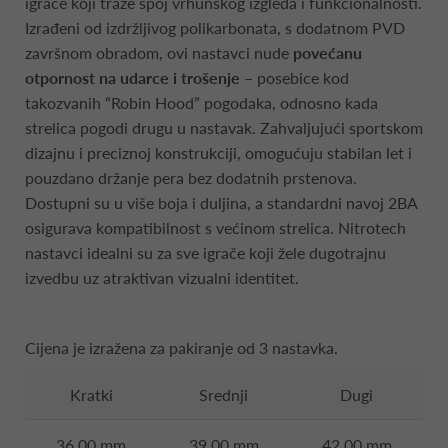
igrače koji traže spoj vrhunskog izgleda i funkcionalnosti.
Izrađeni od izdržljivog polikarbonata, s dodatnom PVD
završnom obradom, ovi nastavci nude
povećanu
otpornost na udarce i trošenje
– posebice kod
takozvanih “Robin Hood” pogodaka, odnosno kada
strelica pogodi drugu u nastavak. Zahvaljujući sportskom
dizajnu i preciznoj konstrukciji, omogućuju stabilan let i
pouzdano držanje pera bez dodatnih prstenova.
Dostupni su u više boja i duljina, a standardni navoj 2BA
osigurava kompatibilnost s većinom strelica. Nitrotech
nastavci idealni su za sve igrače koji žele dugotrajnu
izvedbu uz atraktivan vizualni identitet.
Cijena je izražena za pakiranje od 3 nastavka.
Kratki
Srednji
Dugi
36.00 mm
39.00 mm
42.00 mm