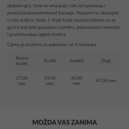
tijekom igre, čime se smanjuje rizik od ispadanja i
povećava konzistentnost bacanja. Nastavci su dostupni
u više duljina i boja. L-Style Lock nastavci idealni su za
igrače koji žele pouzdanu izvedbu, jednostavnu montažu
i profesionalan izgled strelica.
Cijena je izražena za pakiranje od 3 nastavka.
Ekstra
Kratki
Srednji
Dugi
kratki
27.00
33.00
40.00
47.00 mm
mm
mm
mm
MOŽDA VAS ZANIMA