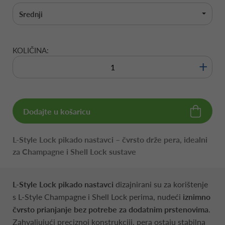
Srednji
KOLIČINA:
+
Dodajte u košaricu
L-Style Lock pikado nastavci – čvrsto drže pera, idealni
za Champagne i Shell Lock sustave
L-Style Lock pikado nastavci
dizajnirani su za korištenje
s L-Style Champagne i Shell Lock perima, nudeći
iznimno
čvrsto prianjanje bez potrebe za dodatnim prstenovima
.
Zahvaljujući preciznoj konstrukciji, pera ostaju stabilna