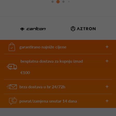
garantirano najniže cijene
besplatna dostava za kupnju iznad
€100
brza dostava u hr 24/72h
povrat/zamjena unutar 14 dana