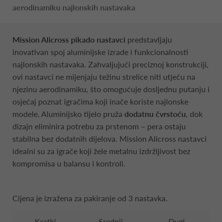
aerodinamiku najlonskih nastavaka
Mission Alicross pikado nastavci
predstavljaju
inovativan spoj aluminijske izrade i funkcionalnosti
najlonskih nastavaka. Zahvaljujući preciznoj konstrukciji,
ovi nastavci ne mijenjaju težinu strelice niti utječu na
njezinu aerodinamiku, što omogućuje dosljednu putanju i
osjećaj poznat igračima koji inače koriste najlonske
modele. Aluminijsko tijelo pruža
dodatnu čvrstoću
, dok
dizajn eliminira potrebu za prstenom – pera ostaju
stabilna bez dodatnih dijelova. Mission Alicross nastavci
idealni su za igrače koji žele metalnu izdržljivost bez
kompromisa u balansu i kontroli.
Cijena je izražena za pakiranje od 3 nastavka.
Kratki
Srednji
Dugi