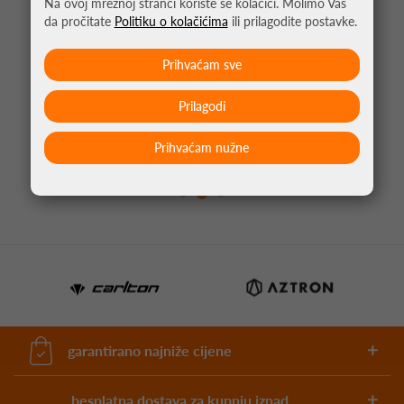
Na ovoj mrežnoj stranci koriste se kolačići. Molimo Vas
da pročitate
Politiku o kolačićima
ili prilagodite postavke.
Prihvaćam sve
Prilagodi
PIKADO NASTAVAK CLIC CRNA
4,95 €
Prihvaćam nužne
garantirano najniže cijene
besplatna dostava za kupnju iznad