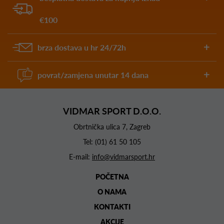
€100
brza dostava u hr 24/72h
povrat/zamjena unutar 14 dana
VIDMAR SPORT D.O.O.
Obrtnička ulica 7, Zagreb
Tel:
(01) 61 50 105
E-mail:
info@vidmarsport.hr
POČETNA
O NAMA
KONTAKTI
AKCIJE