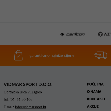
garantirano najniže cijene
VIDMAR SPORT D.O.O.
POČETNA
O NAMA
Obrtnička ulica 7, Zagreb
KONTAKTI
Tel:
(01) 61 50 105
AKCIJE
E-mail:
info@vidmarsport.hr