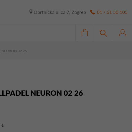
Obrtnička ulica 7, Zagreb
01 / 61 50 105
L NEURON 02 26
LLPADEL NEURON 02 26
 €