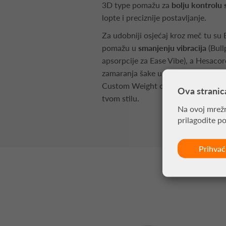
3D type pomažu za
bolju kontrolu 
lopte i preciznije postavljanje.
Za udobniji osjećaj kroz meč tu su E
pomažu u
smanjenju vibracija
(Bull
apsorpcije za Ease Vibe), a Hesaco
zamaranja šake u brzim izmjenama. 
Custom Weight omogućuje
prilago
Ova stranic
tvom stilu.
Na ovoj mrežn
prilagodite p
Prihva