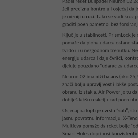
Padel reket Bullpadel Neuron 02 26 
želi
preciznu kontrolu
i osjećaj da 
je
mirniji u ruci
. Lako se vodi kroz p
graditi poen pametno, bez forsiran
Ključ je u stabilnosti. PrismLock je 
pomaže da ploha udarca ostane
sta
tvrdo ili u nezgodnom trenutku. N
energiju udarca i daje
čvršći, kontr
djeluje pouzdano “udarac za udarc
Neuron 02 ima
niži balans
(oko 25,5
znači
bolju upravljivost
i lakše posta
obranu iz stakla. Air Power je tu d
dobiješ lakšu reakciju kad poen ubr
Osjećaj na lopti je
čvrst i “suh”
, što
jasnu povratnu informaciju. X-Tend
Multieva pomaže da reket bolje “odra
Smart Holes doprinosi
konzistentni