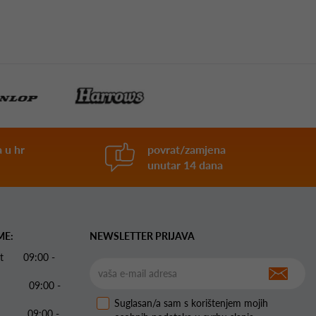
 u hr
povrat/zamjena
unutar 14 dana
ME:
NEWSLETTER PRIJAVA
 Pet 09:00 -
09:00 -
Suglasan/a sam s korištenjem mojih
09:00 -