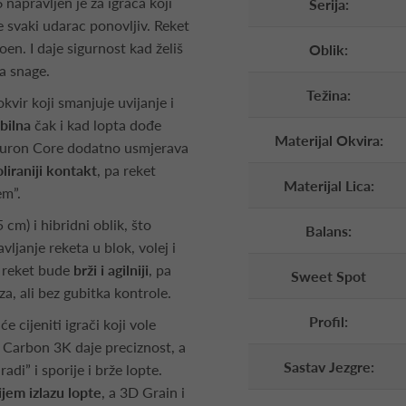
napravljen je za igrača koji
Serija:
je svaki udarac ponovljiv. Reket
oen. I daje sigurnost kad želiš
Oblik:
ja snage.
Težina:
okvir koji smanjuje uvijanje i
bilna
čak i kad lopta dođe
Materijal Okvira:
euron Core dodatno usmjerava
oliraniji kontakt
, pa reket
Materijal Lica:
em”.
 cm) i hibridni oblik, što
Balans:
vljanje reketa u blok, volej i
a reket bude
brži i agilniji
, pa
Sweet Spot
za, ali bez gubitka kontrole.
Profil:
 će cijeniti igrači koji vole
 Carbon 3K daje preciznost, a
Sastav Jezgre:
di” i sporije i brže lopte.
jem izlazu lopte
, a 3D Grain i