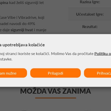
Razina Igre:
spina
kad želiš sigurniji let
Učestalost Igre:
ase Vibe i Vibradrive, koji
padel navodi do 49%
Rezultat:
re daje
sigurniji hvat
i manje
Ako voliš fino podešavanje,
dbu balansa i osjećaja
prema
a upotrebljava kolačiće
oj stranci koriste se kolačići. Molimo Vas da pročitate
Politiku 
ostavke.
ćam nužne
Prilagodi
Prihvać
MOŽDA VAS ZANIMA