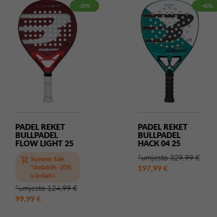
-20%
-40%
PADEL REKET
PADEL REKET
BULLPADEL
BULLPADEL
FLOW LIGHT 25
HACK 04 25
*umjesto 329,99 €
Summer Sale
197,99 €
*dodatnih -20%
u košarici
*umjesto 124,99 €
99,99 €