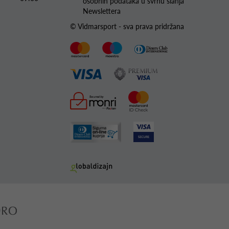
osobnih podataka u svrhu slanja
Newslettera
© Vidmarsport - sva prava pridržana