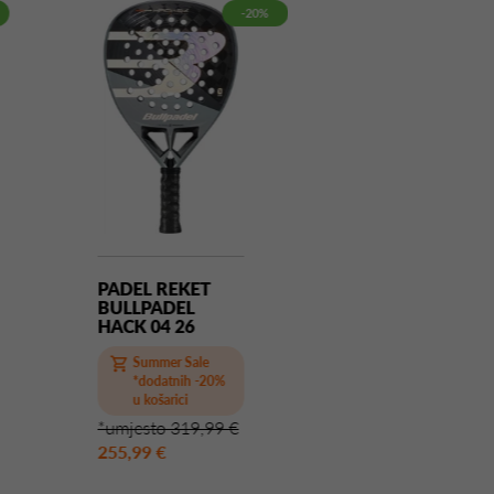
-20%
PADEL REKET
PADEL REKET
BULLPADEL
BULLPADEL
HACK 04 26
HACK 04 CMF
Summer Sale
Summer Sale
*dodatnih -20%
*dodatnih -2
u košarici
u košarici
*umjesto 319,99 €
*umjesto 249,9
255,99 €
199,99 €