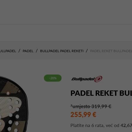
ULLPADEL
PADEL
BULLPADEL PADEL REKETI
PADEL REKET BULLPADE
-20%
PADEL REKET BU
*umjesto 319,99 €
255,99 €
Platite na
6 rata
, već od
42,67