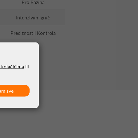
Pro Razina
Intenzivan Igrač
Preciznost i Kontrola
o kolačićima
ili
am sve