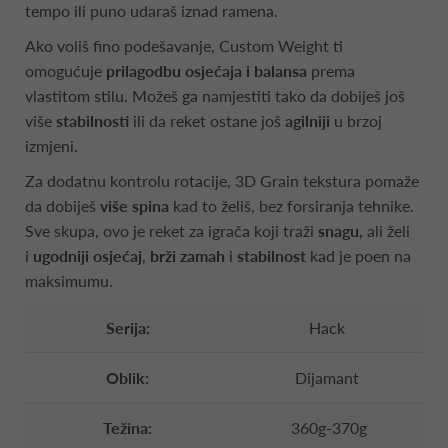
tempo ili puno udaraš iznad ramena.
Ako voliš fino podešavanje, Custom Weight ti
omogućuje
prilagodbu osjećaja i balansa
prema
vlastitom stilu. Možeš ga namjestiti tako da dobiješ još
više
stabilnosti
ili da reket ostane još
agilniji
u brzoj
izmjeni.
Za dodatnu kontrolu rotacije, 3D Grain tekstura pomaže
da dobiješ
više spina
kad to želiš, bez forsiranja tehnike.
Sve skupa, ovo je reket za igrača koji traži
snagu
, ali želi
i
ugodniji osjećaj
,
brži zamah
i
stabilnost
kad je poen na
maksimumu.
Serija:
Hack
Oblik:
Dijamant
Težina:
360g-370g