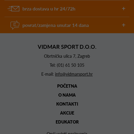
brza dostava u hr 24/72h
povrat/zamjena unutar 14 dana
VIDMAR SPORT D.O.O.
Obrtnička ulica 7, Zagreb
Tel:
(01) 61 50 105
E-mail:
info@vidmarsport.hr
POČETNA
O NAMA
KONTAKTI
AKCIJE
EDUKATOR
Opći uvjeti poslovanja