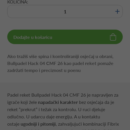
KOLIČINA:
+
Dodajte u košaricu
Ako tražiš više spina i kontroliraniji osjećaj u obrani,
Bullpadel Hack 04 CMF 26 kao padel reket pomaže
zadržati tempo i preciznost u poenu
Padel reket Bullpadel Hack 04 CMF 26 je napravljen za
igrače koji žele
napadački karakter
bez osjećaja da je
reket “prekrut” i težak za kontrolu. U ruci djeluje
odlučno. U udarcu daje energiju. A u kontaktu
ostaje
ugodniji i pitomiji
, zahvaljujući kombinaciji Fibrix