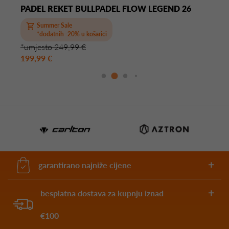
PADEL REKET BULLPADEL FLOW LEGEND 26
Summer Sale
*dodatnih -20% u košarici
*umjesto 249,99 €
199,99 €
garantirano najniže cijene
besplatna dostava za kupnju iznad
€100