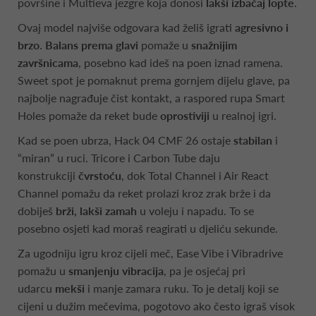
površine i Multieva jezgre koja donosi
lakši izbačaj lopte
.
Ovaj model najviše odgovara kad želiš igrati
agresivno i
brzo
.
Balans prema glavi
pomaže u
snažnijim
završnicama
, posebno kad ideš na poen iznad ramena.
Sweet spot je pomaknut prema gornjem dijelu glave, pa
najbolje nagrađuje čist kontakt, a raspored rupa Smart
Holes pomaže da reket bude
oprostiviji
u realnoj igri.
Kad se poen ubrza, Hack 04 CMF 26 ostaje
stabilan
i
“miran” u ruci. Tricore i Carbon Tube daju
konstrukciji
čvrstoću
, dok Total Channel i Air React
Channel pomažu da reket prolazi kroz zrak brže i da
dobiješ
brži, lakši zamah
u voleju i napadu. To se
posebno osjeti kad moraš reagirati u djeliću sekunde.
Za ugodniju igru kroz cijeli meč, Ease Vibe i Vibradrive
pomažu u
smanjenju vibracija
, pa je osjećaj pri
udarcu
mekši
i manje zamara ruku. To je detalj koji se
cijeni u dužim mečevima, pogotovo ako često igraš visok