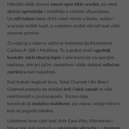
Hibridni oblik donosi
sweet spot bliže sredini
, pa reket
djeluje
oprostivije
i stabilnije u realnim situacijama.
Uz
niži balans
lakše držiš reket mirno u bloku, voleju i
vraćanju teških lopti, a svejedno možeš ubrzati kad vidiš
otvoren prostor.
Za osjećaj u udarcu važna je kombinacija Aluminized
Carbon A-18K i Multieva. To u praksi znači
ugodniji
kontakt
,
lakši izbačaj lopte
i više kontrole na sporijim
loptama, dok pri jačim zamahima i dalje dobiješ
odlučnu
završnicu
kad napadneš.
Kad trebaš reagirati brzo, Total Channel i Air React
Channel pomažu da dobiješ
brži i lakši zamah
te više
reaktivnosti u protunapadu. Tricore daje
konstrukciji
dodatnu stabilnost
, pa udarac ostaje miran i
kad ne pogodiš idealno.
Udobnost kroz cijeli meč drže Ease Vibe, Vibradrive i
Hesacore, koji pomažu u
smanjenju vibracija
i u
manjem