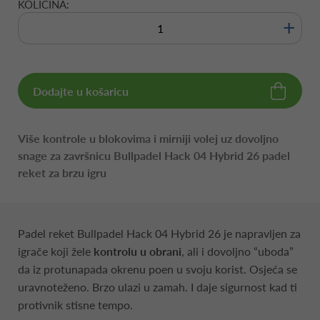
KOLIČINA:
+
Dodajte u košaricu
Više kontrole u blokovima i mirniji volej uz dovoljno
snage za završnicu Bullpadel Hack 04 Hybrid 26 padel
reket za brzu igru
Padel reket Bullpadel Hack 04 Hybrid 26 je napravljen za
igrače koji žele
kontrolu u obrani
, ali i dovoljno “uboda”
da iz protunapada okrenu poen u svoju korist. Osjeća se
uravnoteženo. Brzo ulazi u zamah. I daje sigurnost kad ti
protivnik stisne tempo.