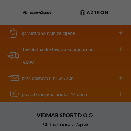
garantirano najniže cijene
besplatna dostava za kupnju iznad
€100
brza dostava u hr 24/72h
povrat/zamjena unutar 14 dana
VIDMAR SPORT D.O.O.
Obrtnička ulica 7, Zagreb