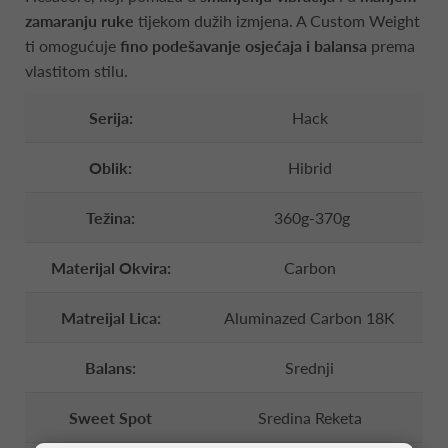
zamaranju ruke
tijekom dužih izmjena. A Custom Weight
ti omogućuje
fino podešavanje osjećaja i balansa
prema
vlastitom stilu.
Serija:
Hack
Oblik:
Hibrid
Težina:
360g-370g
Materijal Okvira:
Carbon
Matreijal Lica:
Aluminazed Carbon 18K
Balans:
Srednji
Sweet Spot
Sredina Reketa