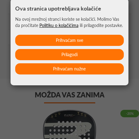
Profil:
38mm
Ova stranica upotrebljava kolačiće
Na ovoj mrežnoj stranci koriste se kolačići. Molimo Vas
Sastav Jezgre:
MultiEva
da pročitate
Politiku o kolačićima
ili prilagodite postavke.
Razina Igre:
Napredna Razina
Prihvaćam sve
Učestalost Igre:
Intenzivan Igrač
Prilagodi
Prihvaćam nužne
MOŽDA VAS ZANIMA
-20%