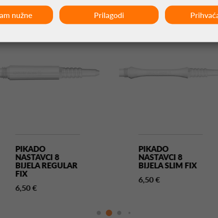
ćam nužne
Prilagodi
Prihvać
PIKADO
PIKADO
NASTAVCI 8
NASTAVCI 8
BIJELA REGULAR
BIJELA SLIM FIX
FIX
6,50 €
6,50 €