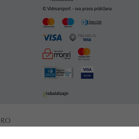
© Vidmarsport - sva prava pridržana
g programa „Konkurentnost i kohezija“