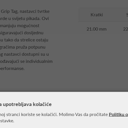
Grip Tag, nastavci tvrtke
Kratki
rde u svijetu pikada. Ovi
 smanjuju mogućnost
21.00 mm
2
osiguravajući dosljednu
su tako da strelice ostaju
 igračima pruža potpunu
g nastavci dostupni su u
gođavajući se individualnim
 performanse.
a upotrebljava kolačiće
oj stranci koriste se kolačići. Molimo Vas da pročitate
Politiku 
MOŽDA VAS ZANIMA
ostavke.