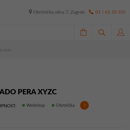
Obrtnička ulica 7, Zagreb
01 / 61 50 105
RA XYZC
KADO PERA XYZC
Webshop
Obrtnička
?
PNOST: