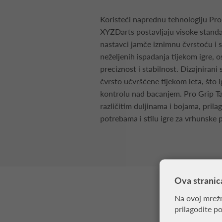
Koristeći naprednu tehnologiju Pro 
XYZDarts postavljaju visoke standa
nastavci jamče iznimnu čvrstoću i
neželjenih ispadanja tijekom igre, 
preciznost i stabilnost. Dizajnirani 
čvrsto učvršćene tijekom leta, što
kontrolu nad bacanjem. Pro Grip Ta
različitim duljinama i bojama, prila
potrebama i stilu igre za vrhunske
Ova stranic
Na ovoj mrežn
prilagodite p