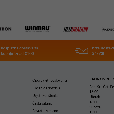
besplatna dostava za
brza dostava
kupnju iznad €100
24/72h
RADNO VRIJE
Opći uvjeti poslovanja
Pon. Sri. Čet.
Plaćanje i dostava
16:00
Uvjeti korištenja
Utorak 
18:00
Česta pitanja
Subota 
Povrat i zamjena
13:00