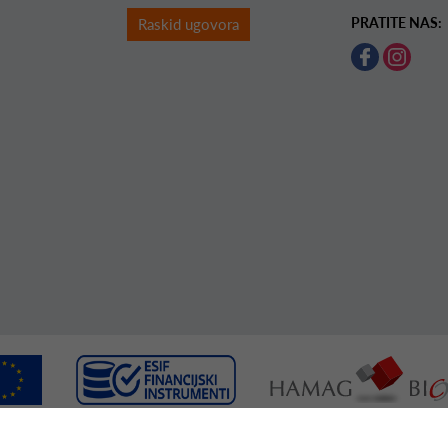
PRATITE NAS:
Raskid ugovora
menta suﬁnanciranog iz Europskog fonda za regionalni razvoj u sklopu Operativno