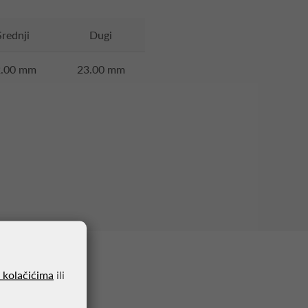
Srednji
Dugi
2.00 mm
23.00 mm
o kolačićima
ili