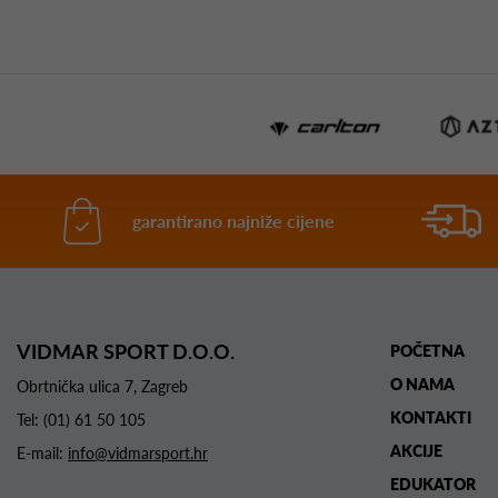
garantirano najniže cijene
VIDMAR SPORT D.O.O.
POČETNA
O NAMA
Obrtnička ulica 7, Zagreb
KONTAKTI
Tel:
(01) 61 50 105
AKCIJE
E-mail:
info@vidmarsport.hr
EDUKATOR