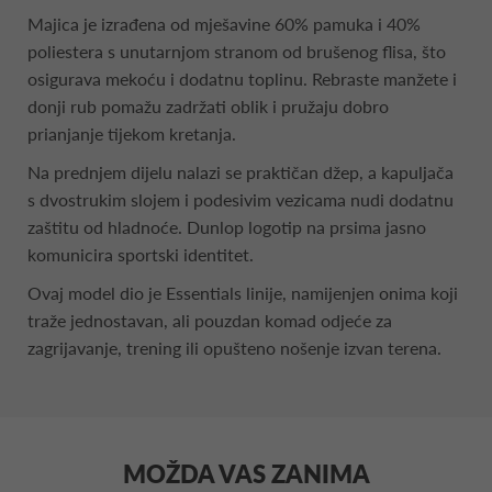
Majica je izrađena od mješavine 60% pamuka i 40%
poliestera s unutarnjom stranom od brušenog flisa, što
osigurava mekoću i dodatnu toplinu. Rebraste manžete i
donji rub pomažu zadržati oblik i pružaju dobro
prianjanje tijekom kretanja.
Na prednjem dijelu nalazi se praktičan džep, a kapuljača
s dvostrukim slojem i podesivim vezicama nudi dodatnu
zaštitu od hladnoće. Dunlop logotip na prsima jasno
komunicira sportski identitet.
Ovaj model dio je Essentials linije, namijenjen onima koji
traže jednostavan, ali pouzdan komad odjeće za
zagrijavanje, trening ili opušteno nošenje izvan terena.
MOŽDA VAS ZANIMA