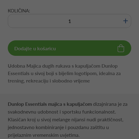
KOLIČINA:
+
Dodajte u košaricu
Udobna Majica dugih rukava s kapuljačom Dunlop
Essentials u sivoj boji s bijelim logotipom, idealna za
trening, rekreaciju i slobodno vrijeme
Dunlop Essentials majica s kapuljačom
dizajnirana je za
svakodnevnu udobnost i sportsku funkcionalnost.
Klasičan kroj u sivoj melange nijansi nudi praktičnost,
jednostavno kombiniranje i pouzdanu zaštitu u
prijelaznim vremenskim uvjetima.