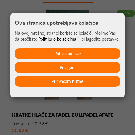
-30%
Ova stranica upotrebljava kolačiće
Na ovoj mrežnoj stranci koriste se kolačići. Molimo Vas
da pročitate
Politiku o kolačićima
ili prilagodite postavke.
Prihvaćam sve
Prilagodi
Prihvaćam nužne
KRATKE HLAČE ZA PADEL BULLPADEL AFATE
*umjesto 42,99 €
30,09 €