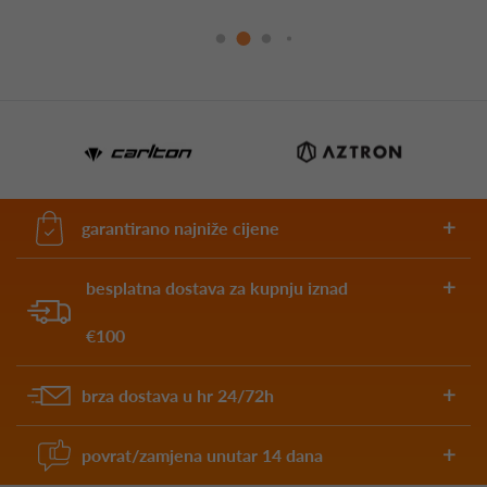
garantirano najniže cijene
besplatna dostava za kupnju iznad
€100
brza dostava u hr 24/72h
povrat/zamjena unutar 14 dana