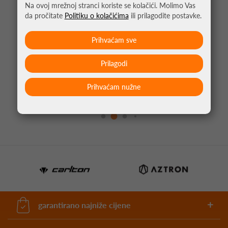
Na ovoj mrežnoj stranci koriste se kolačići. Molimo Vas
da pročitate
Politiku o kolačićima
ili prilagodite postavke.
Prihvaćam sve
Prilagodi
KRATKE HLAČE ZA PADEL BULLPADEL AFATE
*umjesto 42,99 €
Prihvaćam nužne
30,09 €
garantirano najniže cijene