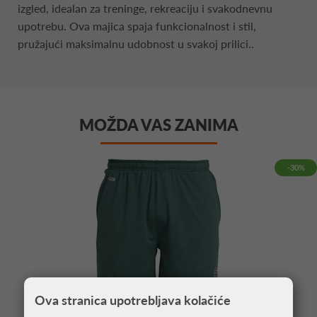
izgled, idealan za treninge, rekreaciju i svakodnevnu
upotrebu. Ova majica spaja funkcionalnost i stil,
pružajući maksimalnu udobnost u svakoj prilici..
MOŽDA VAS ZANIMA
-30%
Ova stranica upotrebljava kolačiće