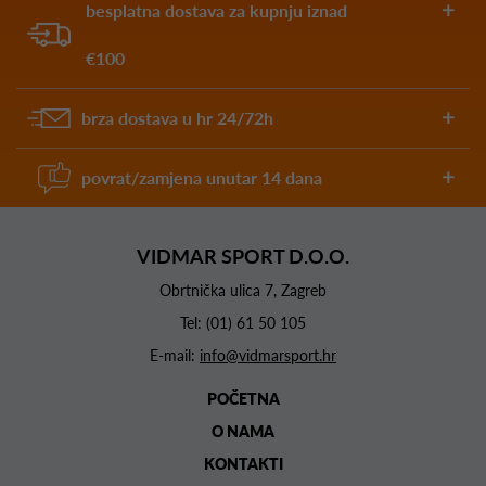
besplatna dostava za kupnju iznad
€100
brza dostava u hr 24/72h
povrat/zamjena unutar 14 dana
VIDMAR SPORT D.O.O.
Obrtnička ulica 7, Zagreb
Tel:
(01) 61 50 105
E-mail:
info@vidmarsport.hr
POČETNA
O NAMA
KONTAKTI