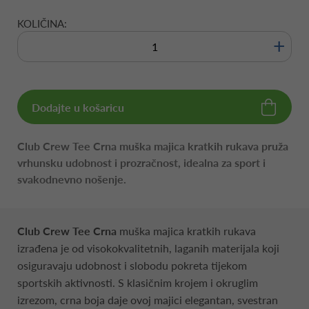
KOLIČINA:
+
Dodajte u košaricu
Club Crew Tee Crna
muška majica kratkih rukava pruža
vrhunsku udobnost i prozračnost, idealna za sport i
svakodnevno nošenje.
Club Crew Tee Crna
muška majica kratkih rukava
izrađena je od visokokvalitetnih, laganih materijala koji
osiguravaju udobnost i slobodu pokreta tijekom
sportskih aktivnosti. S klasičnim krojem i okruglim
izrezom, crna boja daje ovoj majici elegantan, svestran