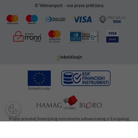
© Vidmarsport - sva prava pridržana
Krajnji primatelj ﬁnancijskog instrumenta suﬁnanciranog iz Europskog
fonda za regionalni razvoj u sklopu Operativnog programa „Konkurentnost
i kohezija“