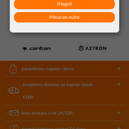
30,09 €
Prilagodi
Prihvaćam nužne
garantirano najniže cijene
besplatna dostava za kupnju iznad
€100
brza dostava u hr 24/72h
povrat/zamjena unutar 14 dana