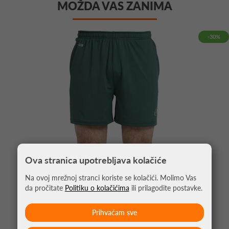
MOŽDA VAS ZANIMA
-30%
Ova stranica upotrebljava kolačiće
Na ovoj mrežnoj stranci koriste se kolačići. Molimo Vas
da pročitate
Politiku o kolačićima
ili prilagodite postavke.
KRATKE HLAČE ZA PADEL BULLPADEL AFATE
Prihvaćam sve
*umjesto 42,99 €