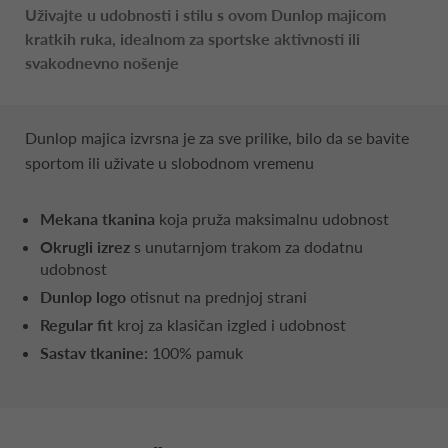
Uživajte u udobnosti i stilu s ovom Dunlop majicom
kratkih ruka, idealnom za sportske aktivnosti ili
svakodnevno nošenje
Dunlop majica izvrsna je za sve prilike, bilo da se bavite
sportom ili uživate u slobodnom vremenu
Mekana tkanina
koja pruža maksimalnu udobnost
Okrugli izrez
s unutarnjom trakom za dodatnu
udobnost
Dunlop logo
otisnut na prednjoj strani
Regular fit
kroj za klasičan izgled i udobnost
Sastav tkanine:
100% pamuk