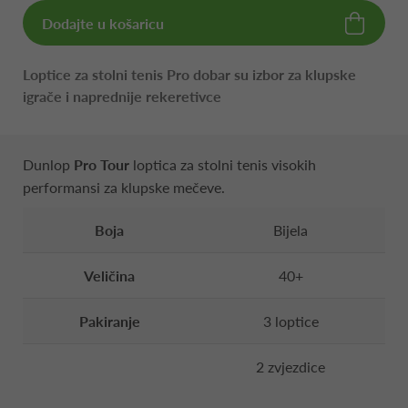
Dodajte u košaricu
Loptice za stolni tenis Pro dobar su izbor za klupske
igrače i naprednije rekeretivce
Dunlop
Pro Tour
loptica za stolni tenis visokih
performansi za klupske mečeve.
Boja
Bijela
Veličina
40+
Pakiranje
3 loptice
2 zvjezdice