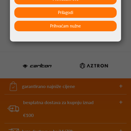
LOPTICE ZA STOLNI TENIS DUNLOP CLUB
Prilagodi
CHAMP 6KOM NARANČASTA
4,99 €
Prihvaćam nužne
garantirano najniže cijene
besplatna dostava za kupnju iznad
€100