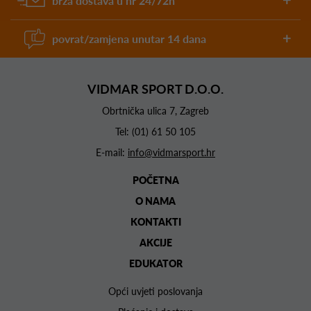
brza dostava u hr 24/72h
povrat/zamjena unutar 14 dana
VIDMAR SPORT D.O.O.
Obrtnička ulica 7, Zagreb
Tel:
(01) 61 50 105
E-mail:
info@vidmarsport.hr
POČETNA
O NAMA
KONTAKTI
AKCIJE
EDUKATOR
Opći uvjeti poslovanja