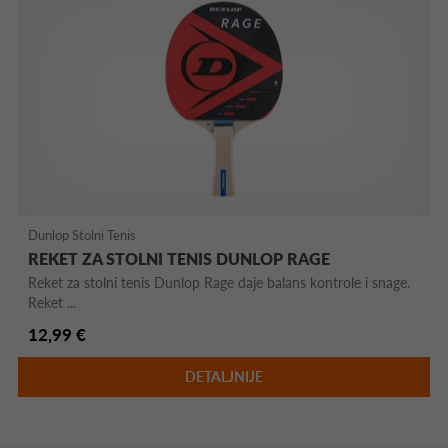
Dunlop Stolni Tenis
REKET ZA STOLNI TENIS DUNLOP RAGE
Reket za stolni tenis Dunlop Rage daje balans kontrole i snage.
Reket ...
12,99 €
DETALJNIJE