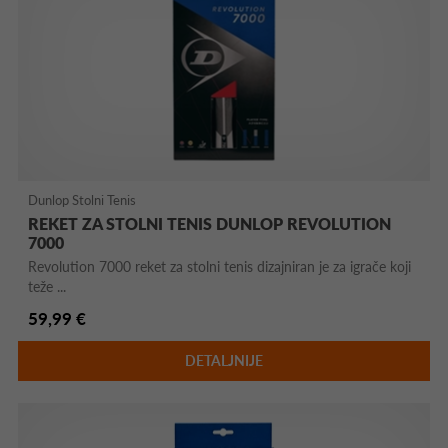
Dunlop Stolni Tenis
REKET ZA STOLNI TENIS DUNLOP REVOLUTION
7000
Revolution 7000 reket za stolni tenis dizajniran je za igrače koji
teže ...
59,99 €
DETALJNIJE