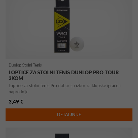
Dunlop Stolni Tenis
LOPTICE ZA STOLNI TENIS DUNLOP PRO TOUR
3KOM
Loptice za stolni tenis Pro dobar su izbor za klupske igrače i
naprednije ...
3,49 €
DETALJNIJE