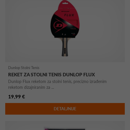
Dunlop Stolni Tenis
REKET ZA STOLNI TENIS DUNLOP FLUX
Dunlop Flux reketom za stolni tenis, precizno izrađenim
reketom dizajniranim za ...
19,99 €
DETALJNIJE