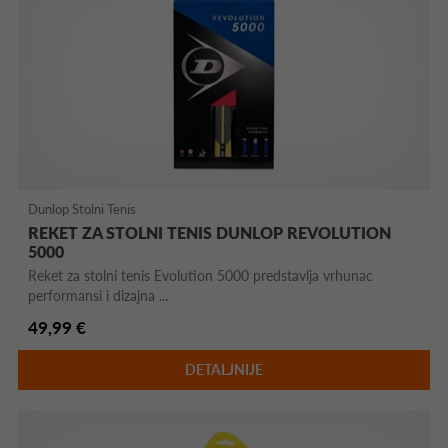
Dunlop Stolni Tenis
REKET ZA STOLNI TENIS DUNLOP REVOLUTION
5000
Reket za stolni tenis Evolution 5000 predstavlja vrhunac
performansi i dizajna ...
49,99 €
DETALJNIJE