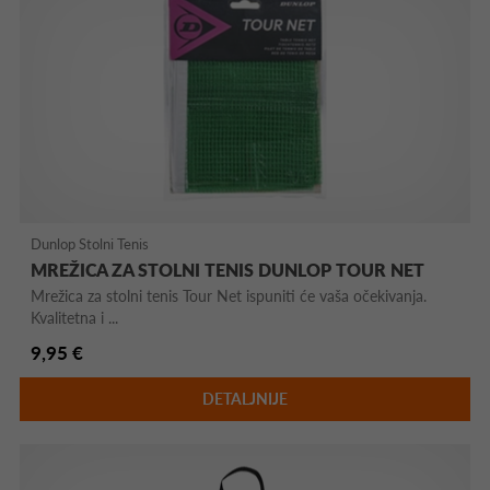
Dunlop Stolni Tenis
MREŽICA ZA STOLNI TENIS DUNLOP TOUR NET
Mrežica za stolni tenis Tour Net ispuniti će vaša očekivanja.
Kvalitetna i ...
9,95 €
DETALJNIJE