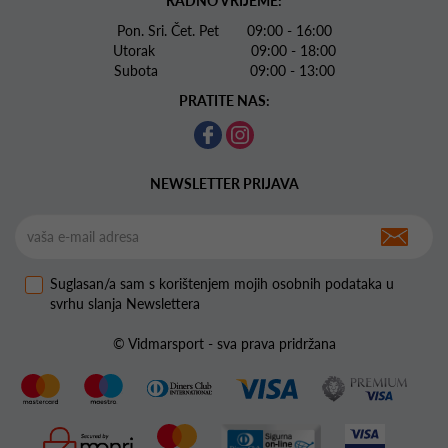
RADNO VRIJEME:
Pon. Sri. Čet. Pet 09:00 - 16:00
Utorak 09:00 - 18:00
Subota 09:00 - 13:00
PRATITE NAS:
NEWSLETTER PRIJAVA
Suglasan/a sam s korištenjem mojih osobnih podataka u
svrhu slanja Newslettera
© Vidmarsport - sva prava pridržana