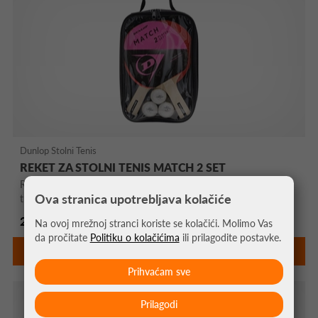
Dunlop Stolni Tenis
REKET ZA STOLNI TENIS MATCH 2 SET
Reket za stolni tenis i loptice Rage Match 2 Set je sve što vam
Ova stranica upotrebljava kolačiće
treba za ...
27,49 €
Na ovoj mrežnoj stranci koriste se kolačići. Molimo Vas
da pročitate
Politiku o kolačićima
ili prilagodite postavke.
DETALJNIJE
Prihvaćam sve
Prilagodi