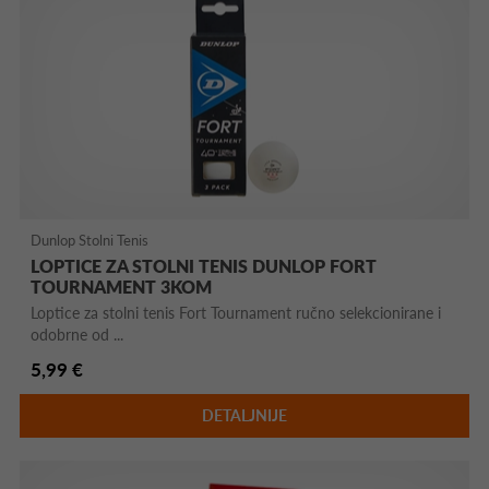
Dunlop Stolni Tenis
LOPTICE ZA STOLNI TENIS DUNLOP FORT
TOURNAMENT 3KOM
Loptice za stolni tenis Fort Tournament ručno selekcionirane i
odobrne od ...
5,99 €
DETALJNIJE