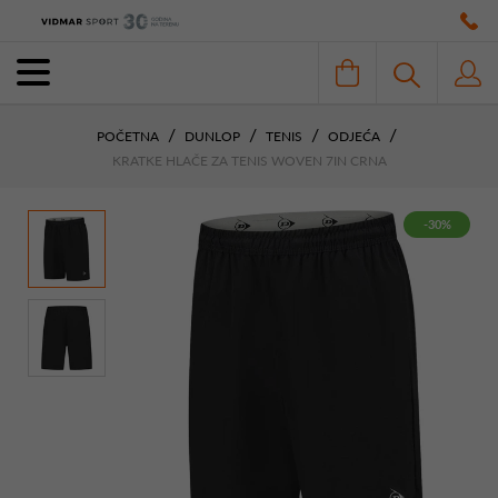
POČETNA
DUNLOP
TENIS
ODJEĆA
KRATKE HLAČE ZA TENIS WOVEN 7IN CRNA
-30%