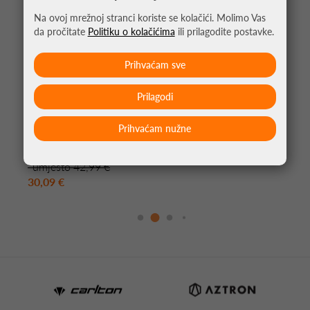
Na ovoj mrežnoj stranci koriste se kolačići. Molimo Vas
da pročitate
Politiku o kolačićima
ili prilagodite postavke.
Prihvaćam sve
Prilagodi
Prihvaćam nužne
KRATKE HLAČE ZA PADEL BULLPADEL AFATE
*umjesto 42,99 €
30,09 €