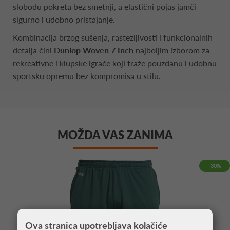
slobodu pokreta bez smetnji, a elastični pojas jamči
sigurno i udobno pristajanje.
Kombinacija brzog sušenja, rastezljivosti i funkcionalnih
detalja čini
Dunlop Woven 7 Inch
najboljim izborom za
rekreativne i klupske igrače koji traže pouzdanu i udobnu
sportsku opremu bez kompromisa u stilu.
MOŽDA VAS ZANIMA
-30%
Ova stranica upotrebljava kolačiće