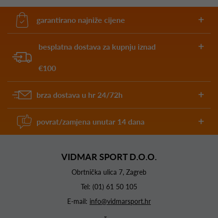
garantirano najniže cijene
besplatna dostava za kupnju iznad
€100
brza dostava u hr 24/72h
povrat/zamjena unutar 14 dana
VIDMAR SPORT D.O.O.
Obrtnička ulica 7, Zagreb
Tel:
(01) 61 50 105
E-mail:
info@vidmarsport.hr