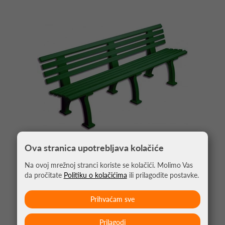
Ova stranica upotrebljava kolačiće
Na ovoj mrežnoj stranci koriste se kolačići. Molimo Vas
da pročitate
Politiku o kolačićima
ili prilagodite postavke.
KLUPA BERLIN PVC 200CM ZELENA
359,00 €
Prihvaćam sve
Prilagodi