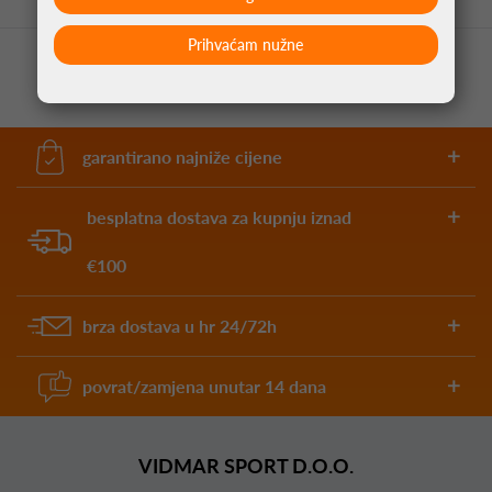
Prihvaćam nužne
garantirano najniže cijene
besplatna dostava za kupnju iznad
€100
brza dostava u hr 24/72h
povrat/zamjena unutar 14 dana
VIDMAR SPORT D.O.O.