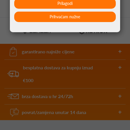
Prilagodi
Prihvaćam nužne
garantirano najniže cijene
besplatna dostava za kupnju iznad
€100
brza dostava u hr 24/72h
povrat/zamjena unutar 14 dana