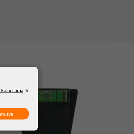
o kolačićima
ili
am sve