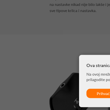
na nastavke nikad nije bilo lakše i 
sve tipove krilca i nastavka.
Ova stranic
Na ovoj mrežn
prilagodite p
Prihva