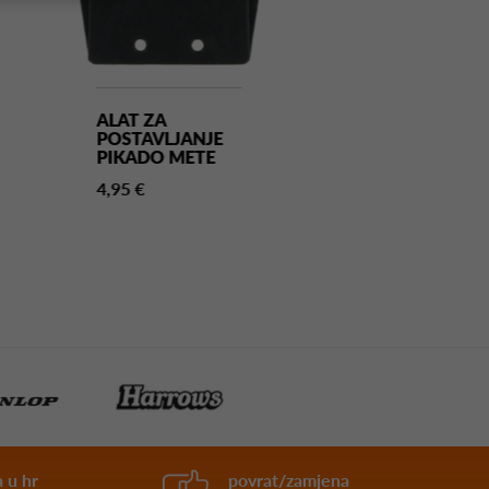
ALAT ZA
ALAT ZA
POSTAVLJANJE
PRAVILNO
PIKADO METE
POZICIONIRA
WINMAU
4,95 €
SIGHTRIGHT 
24,00 €
 u hr
povrat/zamjena