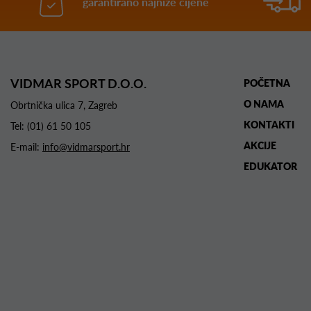
garantirano najniže cijene
VIDMAR SPORT D.O.O.
POČETNA
O NAMA
Obrtnička ulica 7, Zagreb
KONTAKTI
Tel:
(01) 61 50 105
AKCIJE
E-mail:
info@vidmarsport.hr
EDUKATOR