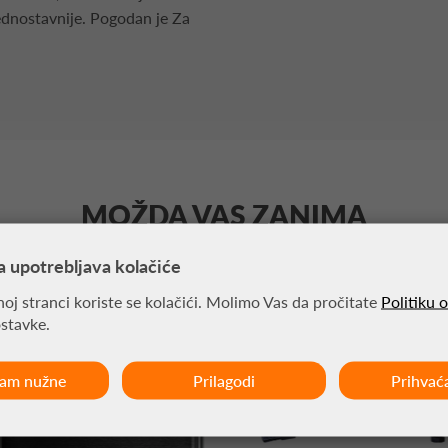
jednostavnije. Pogodan je Za
MOŽDA VAS ZANIMA
a upotrebljava kolačiće
oj stranci koriste se kolačići. Molimo Vas da pročitate
Politiku 
ostavke.
ćam nužne
Prilagodi
Prihvać