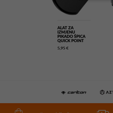
ŠTITA ZA PERA
ALAT ZA
SIGNA CRNA
IZMJENU
PIKADO ŠPICA
0 €
QUICK POINT
5,95 €