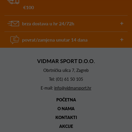
€100
brza dostava u hr 24/72h
povrat/zamjena unutar 14 dana
VIDMAR SPORT D.O.O.
Obrtnička ulica 7, Zagreb
Tel:
(01) 61 50 105
E-mail:
info@vidmarsport.hr
POČETNA
O NAMA
KONTAKTI
AKCIJE