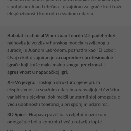
s potpisom Juan Lebróna - dizajniran za igrače koji traže
eksplozivnost i kontrolu u svakom udarcu
Babolat Technical Viper Juan Lebrón 2.5 padel reket
najnovija je verzija vrhunskog modela razvijenog u
suradnji s Juanom Lebrónom, poznatim kao "El Lobo".
Ovaj reket dizajniran je
za napredne i profesionalne
igrače
koji traže maksimalnu
snagu
,
preciznost
i
agresivnost
u napadačkoj igri.
X-EVA jezgra:
Troslojna struktura pjene pruža
eksplozivnost u snažnim udarcima zahvaljujući čvršćim
vanjskim slojevima, dok mekši unutarnji sloj omogućuje
veću udobnost i toleranciju pri sporijim udarcima.
3D Spin+:
Hrapava površina s reljefnim uzorkom
omogućuje bolju kontrolu i veću rotaciju lopte.