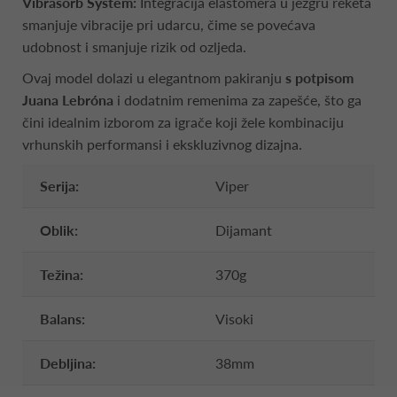
Vibrasorb System:
Integracija elastomera u jezgru reketa
smanjuje vibracije pri udarcu, čime se povećava
udobnost i smanjuje rizik od ozljeda.
Ovaj model dolazi u elegantnom pakiranju
s potpisom
Juana Lebróna
i dodatnim remenima za zapešće, što ga
čini idealnim izborom za igrače koji žele kombinaciju
vrhunskih performansi i ekskluzivnog dizajna.
Serija:
Viper
Oblik:
Dijamant
Težina:
370g
Balans:
Visoki
Debljina:
38mm