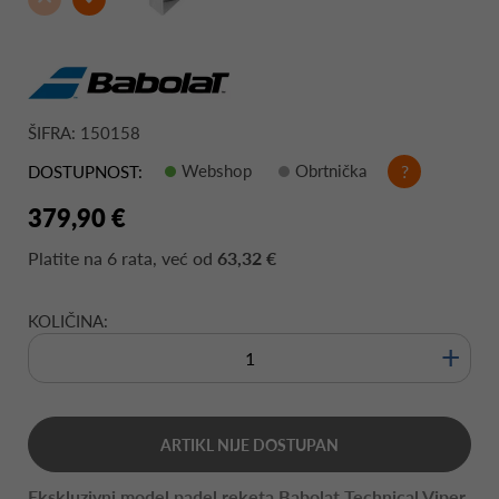
ŠIFRA: 150158
Webshop
Obrtnička
?
DOSTUPNOST:
379,90 €
Platite na
6 rata
, već od
63,32 €
KOLIČINA:
+
ARTIKL NIJE DOSTUPAN
Ekskluzivni model padel reketa Babolat Technical Viper