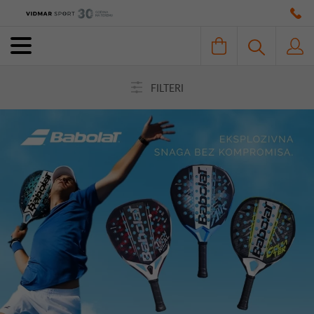
FILTERI