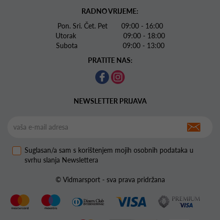
RADNO VRIJEME:
Pon. Sri. Čet. Pet 09:00 - 16:00
Utorak 09:00 - 18:00
Subota 09:00 - 13:00
PRATITE NAS:
NEWSLETTER PRIJAVA
Suglasan/a sam s korištenjem mojih osobnih podataka u
svrhu slanja Newslettera
© Vidmarsport - sva prava pridržana