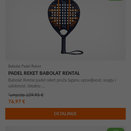
Babolat Padel Reket
PADEL REKET BABOLAT RENTAL
Babolat Rental padel reket pruža laganu upravljivost, snagu i
udobnost. Idealno ...
*umjesto 109,95 €
76,97 €
DETALJNIJE