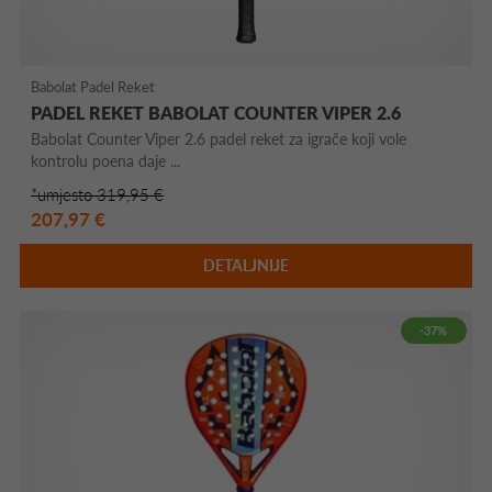
Babolat Padel Reket
PADEL REKET BABOLAT COUNTER VIPER 2.6
Babolat Counter Viper 2.6 padel reket za igrače koji vole
kontrolu poena daje ...
*umjesto 319,95 €
207,97 €
DETALJNIJE
-37%