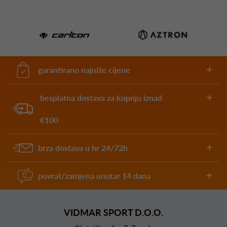
garantirano najniže cijene
besplatna dostava za kupnju iznad
€100
brza dostava u hr 24/72h
povrat/zamjena unutar 14 dana
VIDMAR SPORT D.O.O.