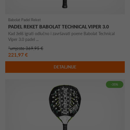
Babolat Padel Reket
PADEL REKET BABOLAT TECHNICAL VIPER 3.0
Kad želiš igrati odlučno i završavati poene Babolat Technical
Viper 3.0 padel ...
*umjesto 369,95 €
221,97 €
DETALJNIJE
-35%