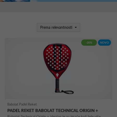
Prema relevantnosti
-20%
NOVO
Babolat Padel Reket
PADEL REKET BABOLAT TECHNICAL ORIGIN +
Babolat Technical Origin + idealan je za igrače koji žele više