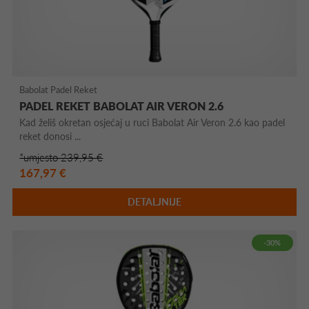
Babolat Padel Reket
PADEL REKET BABOLAT AIR VERON 2.6
Kad želiš okretan osjećaj u ruci Babolat Air Veron 2.6 kao padel
reket donosi ...
*umjesto 239,95 €
167,97 €
DETALJNIJE
-30%