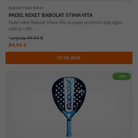
Babolat Padel Reket
PADEL REKET BABOLAT STIMA VITA
Padel reket Babolat Stima Vita za padel početnice daje lagan
osjećaj i više ...
*umjesto 99,95 €
84,96 €
DETALJNIJE
-35%