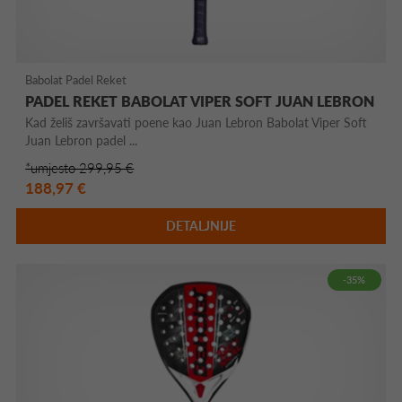
Babolat Padel Reket
PADEL REKET BABOLAT VIPER SOFT JUAN LEBRON
Kad želiš završavati poene kao Juan Lebron Babolat Viper Soft
Juan Lebron padel ...
*umjesto 299,95 €
188,97 €
DETALJNIJE
-35%