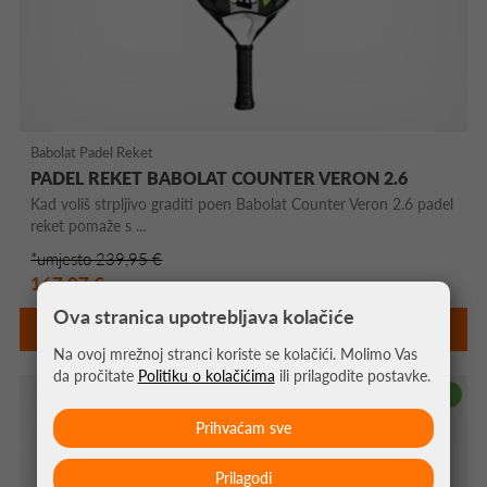
Babolat Padel Reket
PADEL REKET BABOLAT COUNTER VERON 2.6
Kad voliš strpljivo graditi poen Babolat Counter Veron 2.6 padel
reket pomaže s ...
*umjesto 239,95 €
167,97 €
Ova stranica upotrebljava kolačiće
DETALJNIJE
Na ovoj mrežnoj stranci koriste se kolačići. Molimo Vas
da pročitate
Politiku o kolačićima
ili prilagodite postavke.
-35%
Prihvaćam sve
Prilagodi