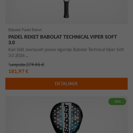
Babolat Padel Reket
PADEL REKET BABOLAT TECHNICAL VIPER SOFT
3.0
Kad želiš završavati poene sigurnije Babolat Technical Viper Soft
3.0 2026 ...
*umjesto 279,95 €
181,97 €
DETALJNIJE
-30%