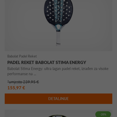
Babolat Padel Reket
PADEL REKET BABOLAT STIMA ENERGY
Babolat Stima Energy: ultra lagan padel reket, izrađen za visoke
performanse na ...
*umjesto 239,95 €
155,97 €
DETALJNIJE
-28%