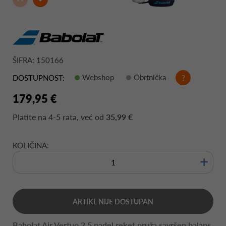
ŠIFRA: 150166
Webshop
Obrtnička
?
DOSTUPNOST:
179,95 €
Platite na
4-5 rata
, već od
35,99 €
KOLIČINA:
+
ARTIKL NIJE DOSTUPAN
Babolat Air Vertuo 2.5 padel reket pruža savršen balans