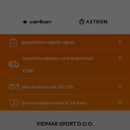
garantirano najniže cijene
besplatna dostava za kupnju iznad
€100
brza dostava u hr 24/72h
povrat/zamjena unutar 14 dana
VIDMAR SPORT D.O.O.