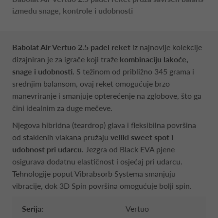
između snage, kontrole i udobnosti
Babolat Air Vertuo 2.5
padel reket
iz najnovije kolekcije
dizajniran je za igrače koji traže
kombinaciju lakoće,
snage i udobnosti.
S težinom od približno 345 grama i
srednjim balansom, ovaj reket omogućuje brzo
manevriranje i smanjuje opterećenje na zglobove, što ga
čini idealnim za duge mečeve.
Njegova hibridna (teardrop) glava i fleksibilna površina
od staklenih vlakana pružaju
veliki sweet spot i
udobnost pri udarcu
. Jezgra od Black EVA pjene
osigurava dodatnu elastičnost i osjećaj pri udarcu.
Tehnologije poput Vibrabsorb Systema smanjuju
vibracije, dok 3D Spin površina omogućuje bolji spin.
Serija:
Vertuo