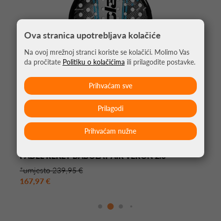
Ova stranica upotrebljava kolačiće
Na ovoj mrežnoj stranci koriste se kolačići. Molimo Vas
da pročitate
Politiku o kolačićima
ili prilagodite postavke.
Prihvaćam sve
Prilagodi
Prihvaćam nužne
PADEL REKET BABOLAT AIR VERON 2.6
*umjesto 239,95 €
167,97 €