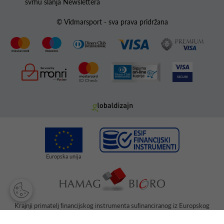
svrhu slanja Newslettera
© Vidmarsport - sva prava pridržana
Krajnji primatelj ﬁnancijskog instrumenta suﬁnanciranog iz Europskog
fonda za regionalni razvoj u sklopu Operativnog programa „Konkurentnost
i kohezija“