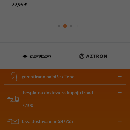
79,95 €
garantirano najniže cijene
besplatna dostava za kupnju iznad
€100
brza dostava u hr 24/72h