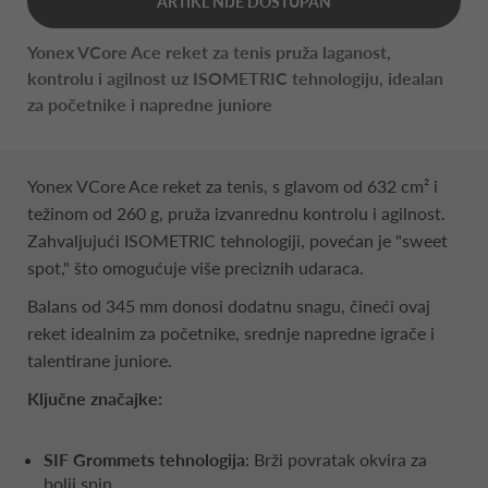
ARTIKL NIJE DOSTUPAN
Yonex VCore Ace reket za tenis pruža laganost,
kontrolu i agilnost uz ISOMETRIC tehnologiju, idealan
za početnike i napredne juniore
Yonex VCore Ace reket za tenis, s glavom od 632 cm² i
težinom od 260 g, pruža izvanrednu kontrolu i agilnost.
Zahvaljujući ISOMETRIC tehnologiji, povećan je "sweet
spot," što omogućuje više preciznih udaraca.
Balans od 345 mm donosi dodatnu snagu, čineći ovaj
reket idealnim za početnike, srednje napredne igrače i
talentirane juniore.
Ključne značajke:
SIF Grommets tehnologija
: Brži povratak okvira za
bolji spin.