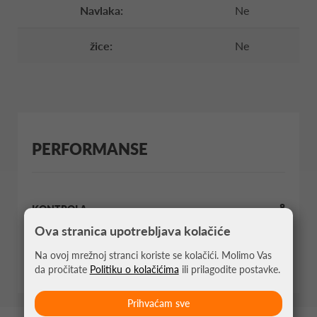
Navlaka:
Ne
žice:
Ne
PERFORMANSE
8
KONTROLA
Ova stranica upotrebljava kolačiće
8
SNAGA
Na ovoj mrežnoj stranci koriste se kolačići. Molimo Vas
da pročitate
Politiku o kolačićima
ili prilagodite postavke.
Prihvaćam sve