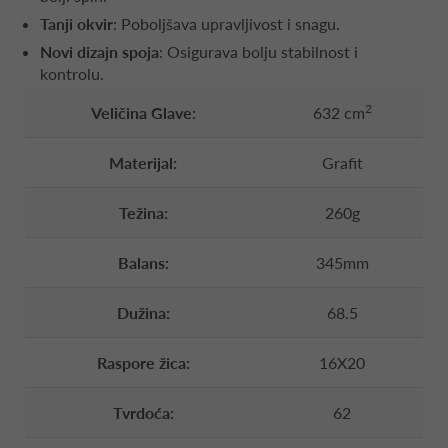
Tanji okvir
: Poboljšava upravljivost i snagu.
Novi dizajn spoja
: Osigurava bolju stabilnost i
kontrolu.
2
Veličina Glave:
632 cm
Materijal:
Grafit
Težina:
260g
Balans:
345mm
Dužina:
68.5
Raspore žica:
16X20
Tvrdoća:
62